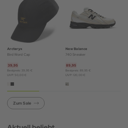
Arcteryx
New Balance
G
Bird Word Cap
740 Sneaker
39,95
89,95
6
Bestpreis: 39,95 €
Bestpreis: 89,95 €
Bes
UVP: 50,00 €
UVP: 120,00 €
UV
Zum Sale
Aktuell beliebt