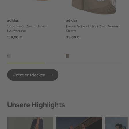
adidas
adidas
ad
Supernova Rise 3 Herren
Pacer Workout High Rise Damen
ad
Laufschuhe
Shorts
La
150,00 €
35,00 €
35
Jetzt entdecken
Unsere Highlights