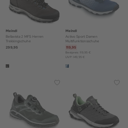
Meindl
Meindl
Bellavista 2 MFS Herren
Activo Sport Damen
Trekkingschuhe
Multifunktionsschuhe
299,95
119,95
Bestpreis: 119,95 €
UVP: 149,95 €