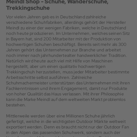
Meindl Shop - Schuhe, Wanderschuhe,
Trekkingschuhe
Vor vielen Jahren gab es in Deutschland zahlreiche
verschiedene Schuhfabriken, allerdings gehört der Hersteller
Meindl zu einer der wenigen Fabriken, welche in Deutschland
noch heute produzieren. Im Unternehmen, welches seinen Sitz
in Bayern hat, sind 200 Mitarbeiter mit der Produktion von
hochwertigen Schuhen beschäftigt. Bereits seit mehr als 300
Jahren gehört das Unternehmen zur Branche und arbeitet
noch immer nach jahrhundertealter handwerklicher Tradition.
Natürlich wird heute auch viel mit Hilfe von Maschinen
hergestellt, aber um einen qualitativ hochwertigen
Trekkingschuh herzustellen, muss jeder Mitarbeiter bestimmte
Arbeitsschritte selbst ausführen. Zahlreiche
Schuhmachermeister unterstützen das Unternehmen mit ihren
Fachkenntnissen und ihrem Engagement, damit nur Produkte
von hoher Qualität das Haus verlassen. Mit ihrer Philosophie
kann die Marke Meindl auf dem weltweiten Markt problemlos
bestehen.
Mittlerweile werden über eine Millionen Schuhe jährlich
gefertigt, welche in die wichtigsten Outdoor Märkte weltweit
exportiert werden. Denn es braucht nicht nur der Outdoor Fan
in den Alpen das passenden Schuhwerk, sondern auch der