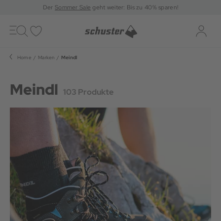
Der
Sommer Sale
geht weiter: Bis zu 40% sparen!
Toggle
navigation
Merkliste
Log-i
Home
Marken
Meindl
Meindl
103 Produkte