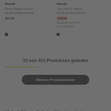
Meindl
Meindl
Paros Walker Herren
Top Trail LF Herren
Multifunktionsschuhe
Multifunktionsschuhe
189,95
149,95
Bestpreis: 149,95 €
UVP: 189,95 €
32
von
103
Produkten geladen
Weitere Produkte laden