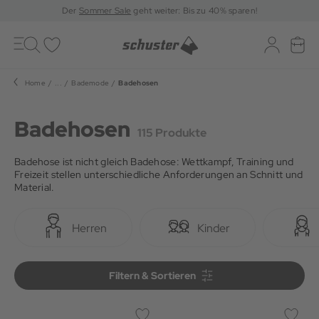
Der
Sommer Sale
geht weiter: Bis zu 40% sparen!
Toggle
navigation
Merkliste
Log-in
War
Home
...
Bademode
Badehosen
Badehosen
115 Produkte
Badehose ist nicht gleich Badehose: Wettkampf, Training und
Freizeit stellen unterschiedliche Anforderungen an Schnitt und
Material.
Herren
Kinder
Filtern & Sortieren
Filtern & Sortieren