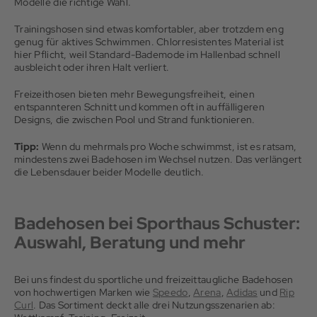
Modelle die richtige Wahl.
Trainingshosen sind etwas komfortabler, aber trotzdem eng
genug für aktives Schwimmen. Chlorresistentes Material ist
hier Pflicht, weil Standard-Bademode im Hallenbad schnell
ausbleicht oder ihren Halt verliert.
Freizeithosen bieten mehr Bewegungsfreiheit, einen
entspannteren Schnitt und kommen oft in auffälligeren
Designs, die zwischen Pool und Strand funktionieren.
Tipp:
Wenn du mehrmals pro Woche schwimmst, ist es ratsam,
mindestens zwei Badehosen im Wechsel nutzen. Das verlängert
die Lebensdauer beider Modelle deutlich.
Badehosen bei Sporthaus Schuster:
Auswahl, Beratung und mehr
Bei uns findest du sportliche und freizeittaugliche Badehosen
von hochwertigen Marken wie
Speedo
,
Arena
,
Adidas
und
Rip
Curl
. Das Sortiment deckt alle drei Nutzungsszenarien ab: