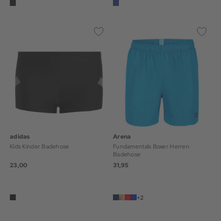
adidas
Arena
Kids Kinder Badehose
Fundamentals Boxer Herren
Badehose
23,00
31,95
+2