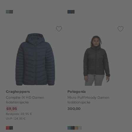
Craghoppers
Patagonia
Complite IX HD Damen
Micro Puff Hoody Damen
Isolationsjacke
Isolationsjacke
69,95
300,00
Bestpreis: 69,95 €
UVP: 124,95 €