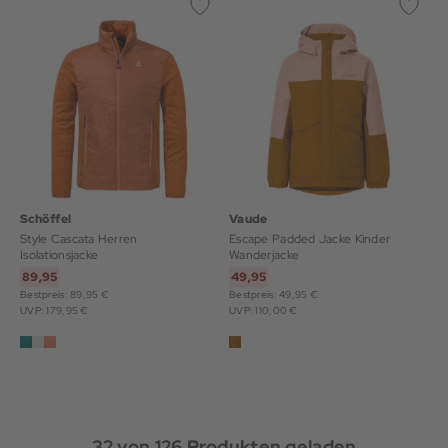
Schöffel
Vaude
Style Cascata Herren
Escape Padded Jacke Kinder
Isolationsjacke
Wanderjacke
89,95
49,95
Bestpreis: 89,95 €
Bestpreis: 49,95 €
UVP: 179,95 €
UVP: 110,00 €
32
von
126
Produkten geladen