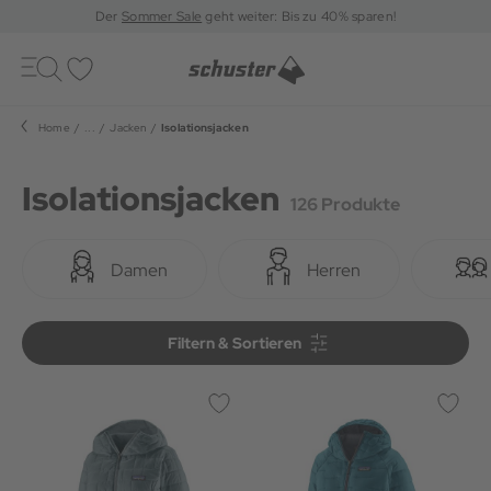
Der
Sommer Sale
geht weiter: Bis zu 40% sparen!
Toggle
navigation
Merkliste
Home
...
Jacken
Isolationsjacken
Isolationsjacken
126 Produkte
Damen
Herren
Filtern & Sortieren
Filtern & Sortieren