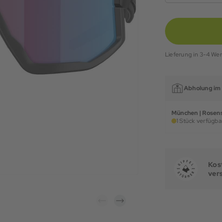
Lieferung in 3-4 We
Abholung im 
München | Rosens
1 Stück verfügbar
Kost
ver