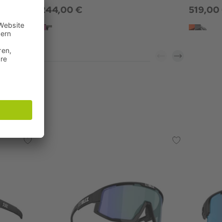
244,00 €
519,00