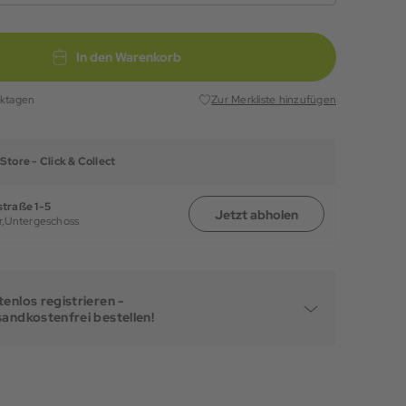
In den Warenkorb
rktagen
Zur Merkliste hinzufügen
Store -
Click & Collect
traße 1-5
Jetzt abholen
,
Untergeschoss
enlos registrieren -
sandkostenfrei bestellen!