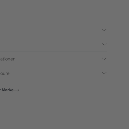
mationen
toure
r Marke