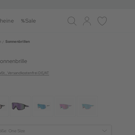
heine
Sale
Suche
Log-in
Merkliste
n
Sonnenbrillen
onnenbrille
MwSt., Versandkostenfrei DE/AT
öße:
One Size