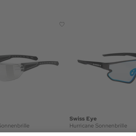
Swiss Eye
Sonnenbrille
Hurricane Sonnenbrille