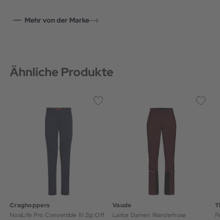
Mehr von der Marke
Ähnliche Produkte
Craghoppers
Vaude
T
NosiLife Pro Convertible III Zip Off
Larice Damen Wanderhose
F