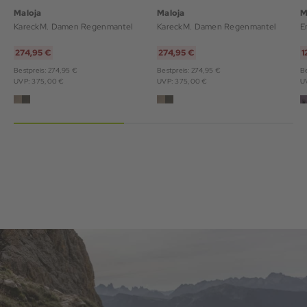
Maloja
Maloja
M
KareckM. Damen Regenmantel
KareckM. Damen Regenmantel
E
274,95 €
274,95 €
1
Bestpreis: 274,95 €
Bestpreis: 274,95 €
Be
UVP: 375,00 €
UVP: 375,00 €
U