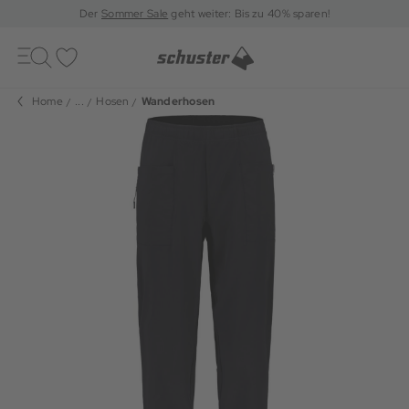
Der
Sommer Sale
geht weiter: Bis zu 40% sparen!
Toggle
navigation
Merkliste
Home
...
Hosen
Wanderhosen