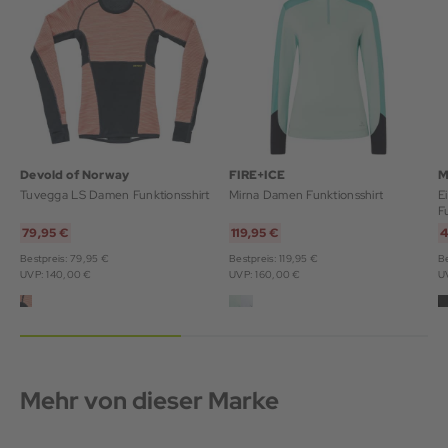
Devold of Norway
FIRE+ICE
M
Tuvegga LS Damen Funktionsshirt
Mirna Damen Funktionsshirt
E
F
79,95 €
119,95 €
4
Bestpreis: 79,95 €
Bestpreis: 119,95 €
Be
UVP: 140,00 €
UVP: 160,00 €
U
Mehr von dieser Marke