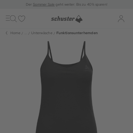
Der
Sommer Sale
geht weiter: Bis zu 40% sparen!
Toggle
navigation
Merkliste
Log-i
Home
...
Unterwäsche
Funktionsunterhemden