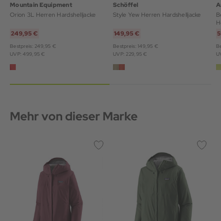
Mountain Equipment
Schöffel
A
Orion 3L Herren Hardshelljacke
Style Yew Herren Hardshelljacke
B
H
249,95 €
149,95 €
5
Bestpreis: 249,95 €
Bestpreis: 149,95 €
B
UVP: 499,95 €
UVP: 229,95 €
U
Mehr von dieser Marke