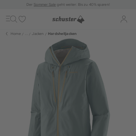
Der
Sommer Sale
geht weiter: Bis zu 40% sparen!
Toggle
navigation
Merkliste
Log-i
Home
...
Jacken
Hardshelljacken