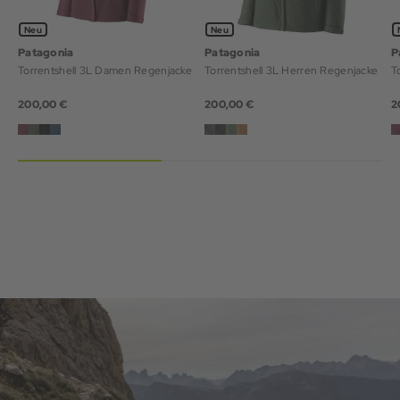
Neu
Neu
Patagonia
Patagonia
P
Torrentshell 3L Damen Regenjacke
Torrentshell 3L Herren Regenjacke
T
200,00 €
200,00 €
2