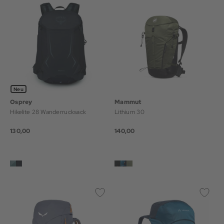
Neu
Osprey
Mammut
Hikelite 28 Wanderrucksack
Lithium 30
130,00
140,00