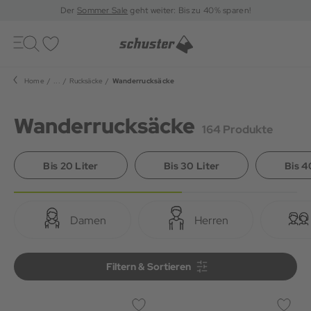
Der
Sommer Sale
geht weiter: Bis zu 40% sparen!
Toggle
navigation
Merkliste
Home
...
Rucksäcke
Wanderrucksäcke
Wanderrucksäcke
164 Produkte
Bis 20 Liter
Bis 30 Liter
Bis 4
Damen
Herren
Filtern & Sortieren
Filtern & Sortieren