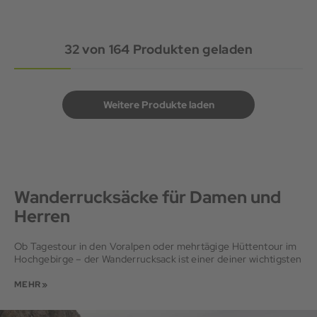
32
von
164
Produkten geladen
Weitere Produkte laden
Wanderrucksäcke für Damen und
Herren
Ob Tagestour in den Voralpen oder mehrtägige Hüttentour im
Hochgebirge – der Wanderrucksack ist einer deiner wichtigsten
Begleiter. Er trägt alles, was du unterwegs brauchst:
Verpflegung, Kleidung, Ausrüstung. Bei uns findest du den
MEHR »
passenden Rucksack für deine Ansprüche: vom kleinen
Wanderrucksack für Tagestouren bis zu größeren Modellen für