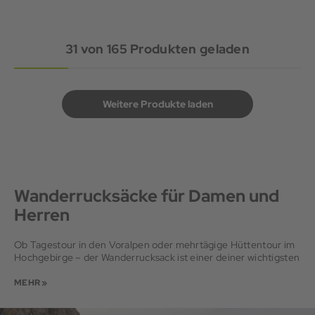
31
von
165
Produkten geladen
Weitere Produkte laden
Wanderrucksäcke für Damen und
Herren
Ob Tagestour in den Voralpen oder mehrtägige Hüttentour im
Hochgebirge – der Wanderrucksack ist einer deiner wichtigsten
Begleiter. Er trägt alles, was du unterwegs brauchst:
Verpflegung, Kleidung, Ausrüstung. Bei uns findest du den
MEHR »
passenden Rucksack für deine Ansprüche: vom kleinen
Wanderrucksack für Tagestouren bis zu größeren Modellen für