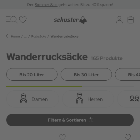
Der
Sommer Sale
geht weiter: Bis zu 40% sparen!
Toggle
navigation
Merkliste
Log-in
War
Home
...
Rucksäcke
Wanderrucksäcke
Wanderrucksäcke
165 Produkte
Bis 20 Liter
Bis 30 Liter
Bis 4
Damen
Herren
Filtern & Sortieren
Filtern & Sortieren