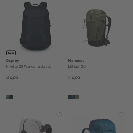
Neu
Osprey
Mammut
Hikelite 28 Wanderrucksack
Lithium 30
130,00
140,00