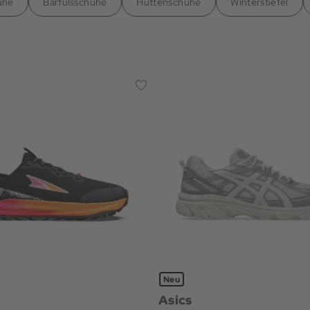
uhe
Barfußschuhe
Hüttenschuhe
Winterstiefel
Neu
Asics