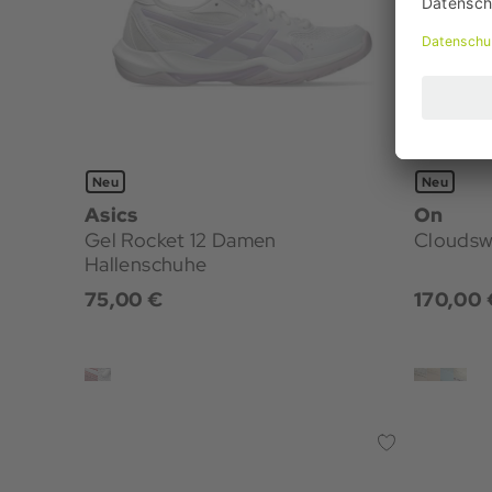
Neu
Neu
Asics
On
Gel Rocket 12 Damen
Cloudsw
Hallenschuhe
75,00 €
170,00 