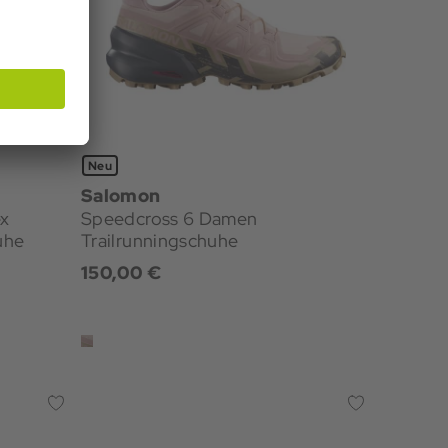
Neu
Salomon
ex
Speedcross 6 Damen
uhe
Trailrunningschuhe
150,00 €