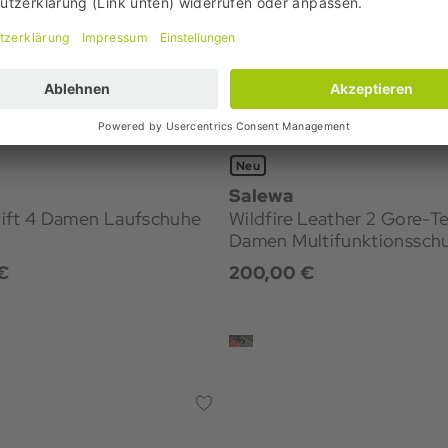
Neu
Salewa
ift 4 Damen Laufschuhe
Wildfire Leather 2 Gore-T
Damen Multifunktionssch
€
200,00 €