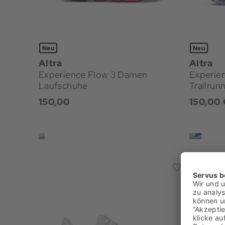
Neu
Neu
Altra
Altra
Experience Flow 3 Damen
Experie
Laufschuhe
Trailrun
150,00
150,00 