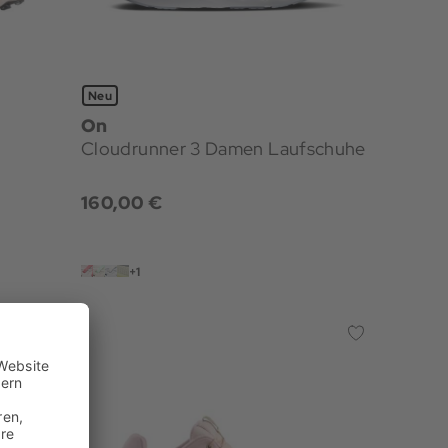
Neu
On
Cloudrunner 3 Damen Laufschuhe
160,00 €
+1