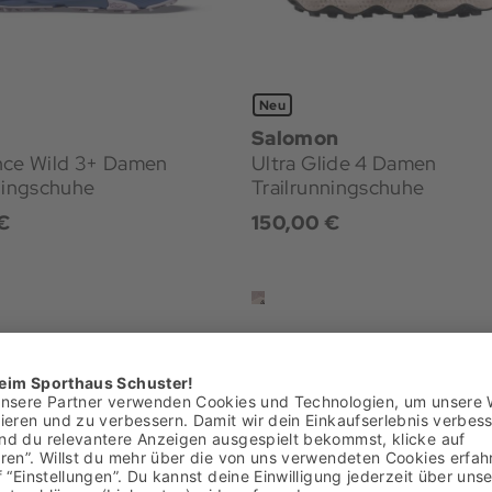
Neu
Salomon
nce Wild 3+ Damen
Ultra Glide 4 Damen
ningschuhe
Trailrunningschuhe
€
150,00 €