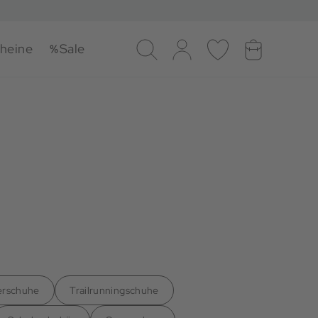
heine
Sale
Suche
Log-in
Merkliste
Warenkorb
erschuhe
Trailrunningschuhe