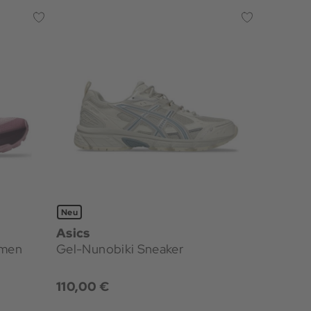
Neu
Asics
amen
Gel-Nunobiki Sneaker
110,00 €