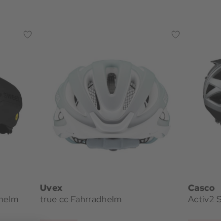
Uvex
Casco
dhelm
true cc Fahrradhelm
Activ2 