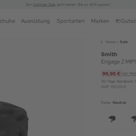
Der
Sommer Sale
geht weiter: Bis zu 40% sparen!
chuhe
Ausrüstung
Sportarten
Marken
Gutsc
Home
Sale
Smith
Engage 2 MIP
99,95 €
inkl. Mw
30-Tage-Bestpreis:
UVP: 130,00 €
Farbe:
Neutral