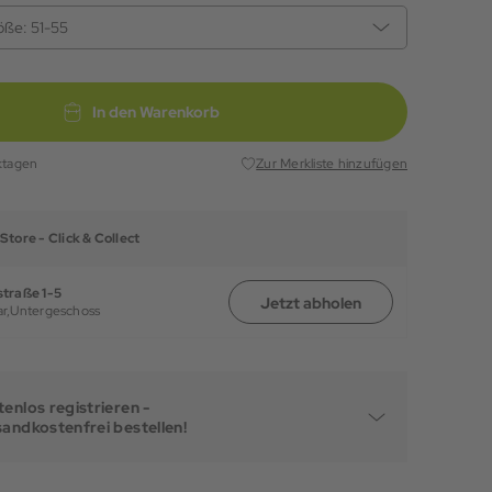
öße:
51-55
In den Warenkorb
ktagen
Zur Merkliste hinzufügen
Store -
Click & Collect
traße 1-5
Jetzt abholen
r,
Untergeschoss
enlos registrieren -
sandkostenfrei bestellen!