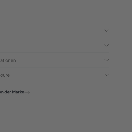
mationen
toure
on der Marke