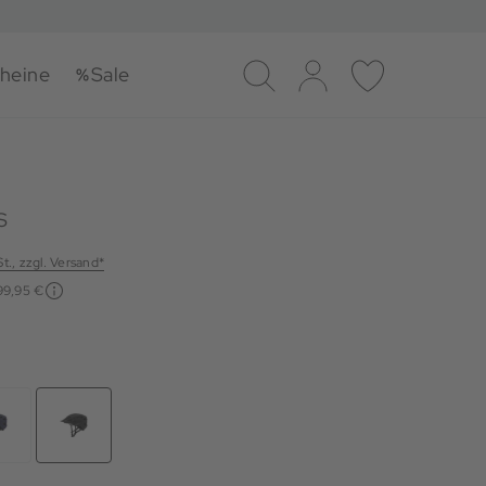
heine
Sale
Suche
Log-in
Merkliste
S
St., zzgl. Versand*
99,95 €