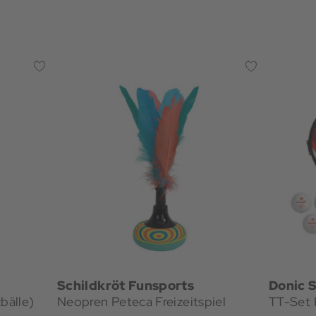
Schildkröt Funsports
Donic S
bälle)
Neopren Peteca Freizeitspiel
TT-Set 