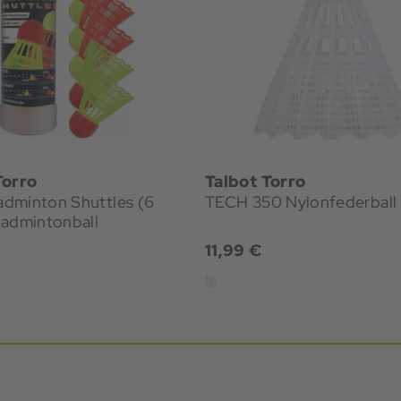
Torro
Talbot Torro
dminton Shuttles (6
TECH 350 Nylonfederball
Badmintonball
11,99 €