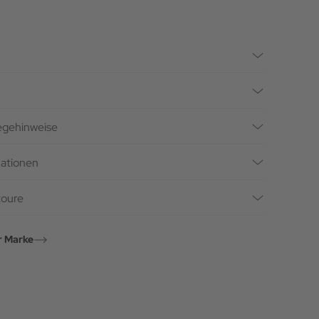
legehinweise
mationen
toure
r Marke