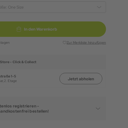
öße:
One Size
In den Warenkorb
ktagen
Zur Merkliste hinzufügen
Store -
Click & Collect
traße 1-5
Jetzt abholen
ar,
2. Etage
enlos registrieren -
sandkostenfrei bestellen!