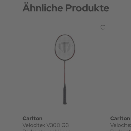
Ähnliche Produkte
Carlton
Carlton
Velocitex V300 G3
Velocit