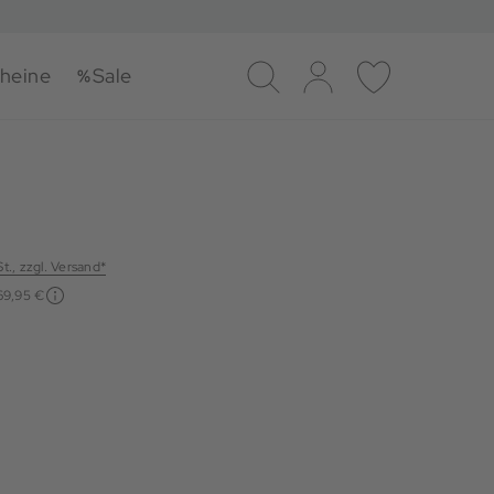
heine
Sale
Suche
Log-in
Merkliste
St., zzgl. Versand*
69,95 €