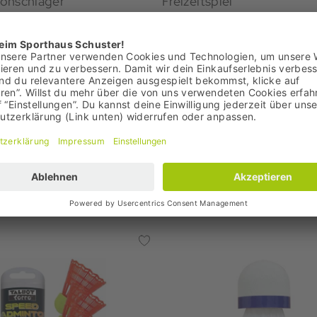
onschläger
Freizeitspiel
€
4,95 €
: 39,95 €
Bestpreis: 4,95 €
99 €
UVP: 11,99 €