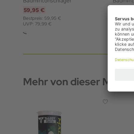
Badmintonschläger
Badmint
59,95 €
39,95 
Bestpreis: 59,95 €
Bestpreis
UVP: 79,99 €
UVP: 59,
Mehr von dieser Marke