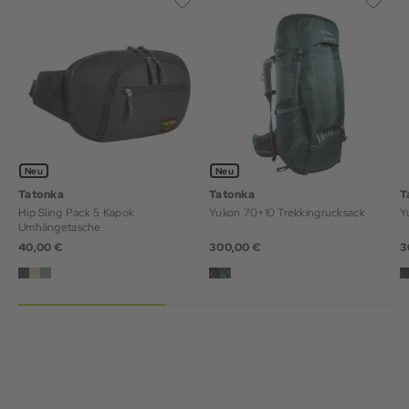
Neu
Neu
Tatonka
Tatonka
T
Hip Sling Pack 5 Kapok
Yukon 70+10 Trekkingrucksack
Y
Umhängetasche
40,00 €
300,00 €
3