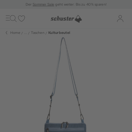
Der
Sommer Sale
geht weiter: Bis zu 40% sparen!
Toggle
navigation
Merkliste
Log-i
Home
...
Taschen
Kulturbeutel