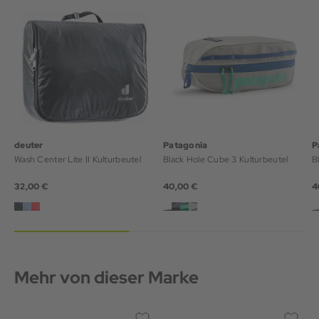
deuter
Patagonia
P
Wash Center Lite II Kulturbeutel
Black Hole Cube 3 Kulturbeutel
B
32,00 €
40,00 €
4
Mehr von dieser Marke