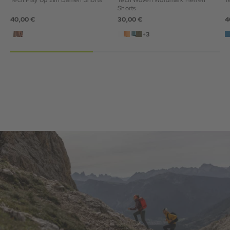
Tech Play Up 2in1 Damen Shorts
Tech Woven Wordmark Herren
T
Shorts
40,00 €
30,00 €
4
+3