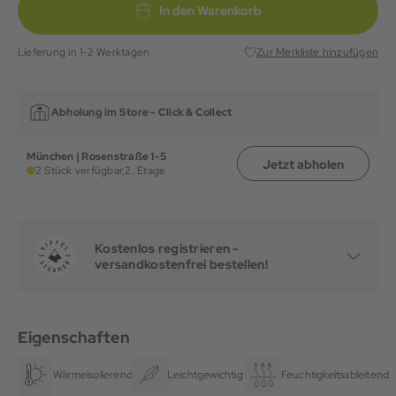
In den Warenkorb
Lieferung in 1-2 Werktagen
Zur Merkliste hinzufügen
Abholung im Store -
Click & Collect
München | Rosenstraße 1-5
Jetzt abholen
2 Stück verfügbar,
2. Etage
Kostenlos registrieren -
versandkostenfrei bestellen!
Eigenschaften
Wärmeisolierend
Leichtgewichtig
Feuchtigkeitsableitend