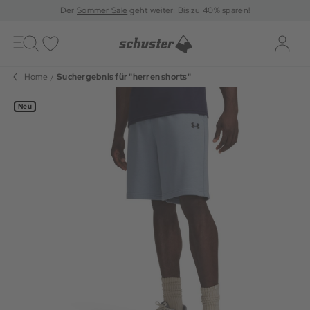
Der
Sommer Sale
geht weiter: Bis zu 40% sparen!
Toggle
navigation
Merkliste
Log-i
Home
Suchergebnis für "herren shorts"
Neu