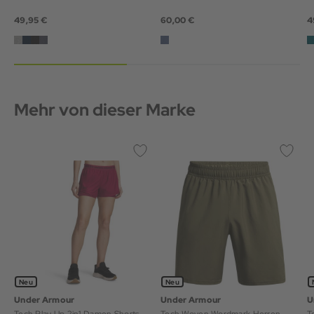
49,95 €
60,00 €
4
Mehr von dieser Marke
Neu
Neu
Under Armour
Under Armour
U