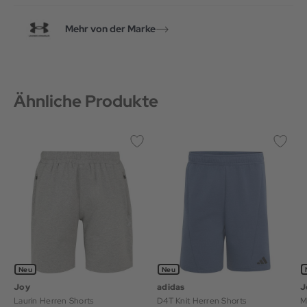
Mehr von der Marke
Ähnliche Produkte
Neu
Neu
Joy
adidas
J
Laurin Herren Shorts
D4T Knit Herren Shorts