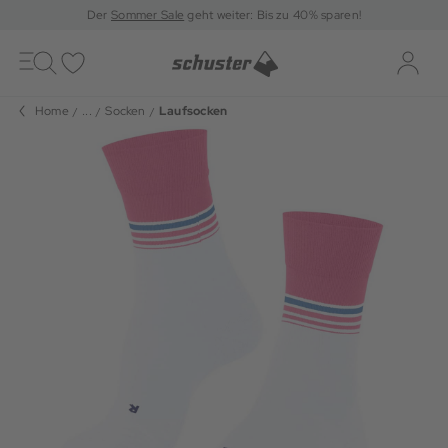
Der
Sommer Sale
geht weiter: Bis zu 40% sparen!
Toggle
navigation
Merkliste
Log-i
Home
...
Socken
Laufsocken