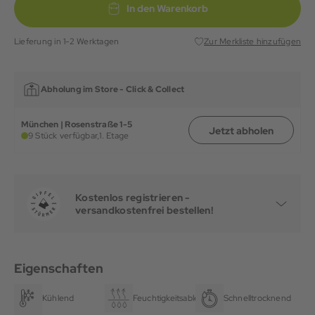
In den Warenkorb
Lieferung in 1-2 Werktagen
Zur Merkliste hinzufügen
Abholung im Store -
Click & Collect
München | Rosenstraße 1-5
Jetzt abholen
9 Stück verfügbar,
1. Etage
Kostenlos registrieren -
versandkostenfrei bestellen!
Eigenschaften
Kühlend
Feuchtigkeitsableitend
Schnelltrocknend