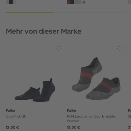
+3
Mehr von dieser Marke
Falke
Falke
F
Cool Kick SN
RU4 Endurance Cool Invisible
S
Women
13,00 €
19,00 €
3