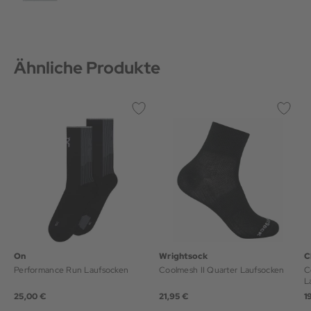
Ähnliche Produkte
On
Wrightsock
C
Performance Run Laufsocken
Coolmesh II Quarter Laufsocken
Co
L
25,00 €
21,95 €
1