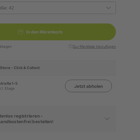
öße:
42
In den Warenkorb
rktagen
Zur Merkliste hinzufügen
Store -
Click & Collect
traße 1-5
Jetzt abholen
,
1. Etage
enlos registrieren -
sandkostenfrei bestellen!