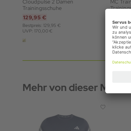
Cloudpulse 2 Damen
MC Trai
Trainingsschuhe
Trainin
129,95 €
59,95 
Bestpreis: 129,95 €
Bestpreis
UVP: 170,00 €
UVP: 79,
Mehr von dieser Marke