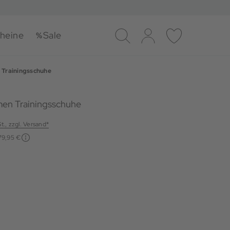
heine
Sale
Suche
Log-in
Merkliste
Trainingsschuhe
en Trainingsschuhe
St., zzgl. Versand*
79,95 €