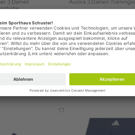
ner 3 Damen
Aurora 3 Damen Traini
gsschuhe
€
49,95 €
: 59,95 €
Bestpreis: 49,95 €
99 €
UVP: 70,00 €