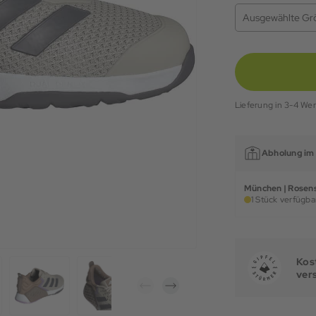
Ausgewählte Gr
Lieferung in 3-4 We
Abholung im 
München | Rosens
1 Stück verfügbar
Kost
ver