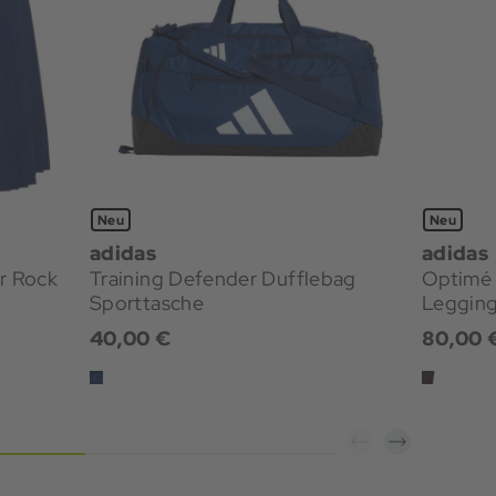
Neu
Neu
adidas
adidas
r Rock
Training Defender Dufflebag
Optimé P
Sporttasche
Leggin
40,00 €
80,00 