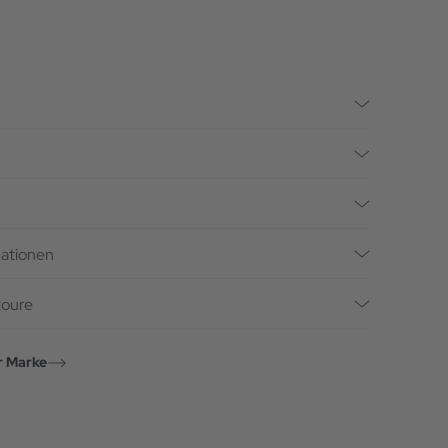
mationen
toure
r Marke