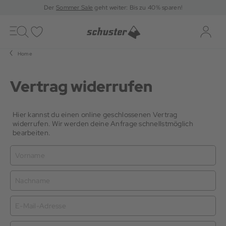
Der
Sommer Sale
geht weiter: Bis zu 40% sparen!
Toggle
navigation
Merkliste
Log-i
Home
Vertrag widerrufen
Hier kannst du einen online geschlossenen Vertrag
widerrufen. Wir werden deine Anfrage schnellstmöglich
bearbeiten.
Vorname
Nachname
E-Mail-Adresse