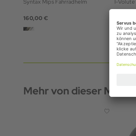
Syntax Mips Fahrradhelm
I-Volut
160,00 €
129,95 
Mehr von dieser Marke