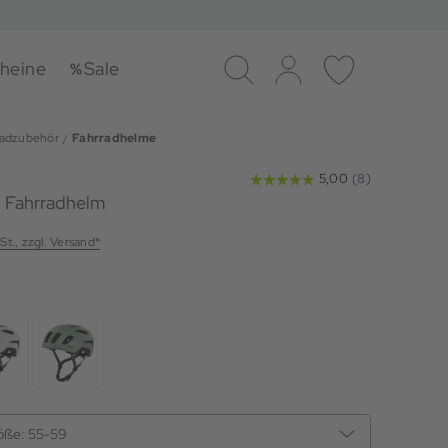
heine
Sale
Suche
Log-in
Merkliste
radzubehör
Fahrradhelme
 Fahrradhelm
St., zzgl. Versand*
öße:
55-59