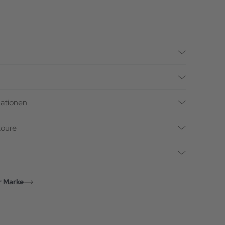
mationen
toure
r Marke