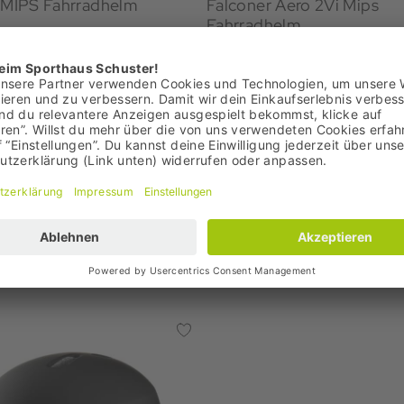
e MIPS Fahrradhelm
Falconer Aero 2Vi Mips
Fahrradhelm
€
299,00 €