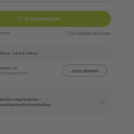
In den Warenkorb
ktagen
Zur Merkliste hinzufügen
Store -
Click & Collect
traße 1-5
Jetzt abholen
r,
Untergeschoss
enlos registrieren -
sandkostenfrei bestellen!