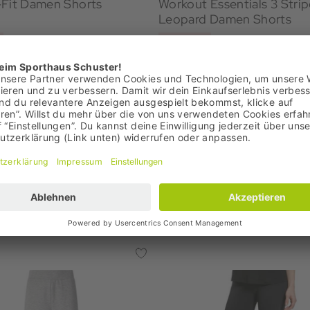
-Fit Damen Shorts
Workout Essentials 3 Stri
Leopard Damen Shorts
€
24,95 €
 29,95 €
Bestpreis: 24,95 €
99 €
UVP: 35,00 €