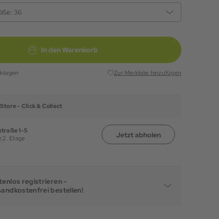
öße:
36
In den Warenkorb
rktagen
Zur Merkliste hinzufügen
Store -
Click & Collect
traße 1-5
Jetzt abholen
,
2. Etage
enlos registrieren -
sandkostenfrei bestellen!