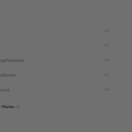
legehinweise
mationen
toure
r Marke