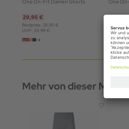
One Dri-Fit Damen Shorts
One Dri
29,95 €
29,95 
Bestpreis: 29,95 €
Bestpreis:
UVP: 39,99 €
UVP: 39,
+4
+4
Mehr von dieser Marke