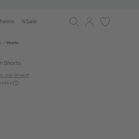
heine
Sale
Suche
Log-in
Merkliste
n
Shorts
n Shorts
St., zzgl. Versand*
24,95 €