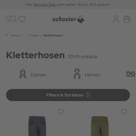
Der
Sommer Sale
geht weiter: Bis zu 40% sparen!
Toggle
navigation
Merkliste
Log-in
War
Home
...
Hosen
Kletterhosen
Kletterhosen
101 Produkte
Damen
Herren
Filtern & Sortieren
Filtern & Sortieren