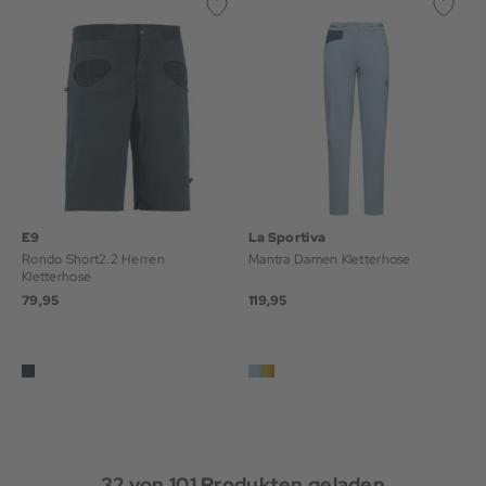
E9
La Sportiva
Rondo Short2.2 Herren
Mantra Damen Kletterhose
Kletterhose
79,95
119,95
32
von
101
Produkten geladen