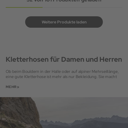
Weitere Produkte laden
Kletterhosen für Damen und Herren
Ob beim Bouldern in der Halle oder auf alpiner Mehrseillänge,
eine gute Kletterhose ist mehr als nur Bekleidung. Sie macht
jede Bewegung mit, schützt bei Kontakt mit Fels oder Wand
und sorgt dafür, dass du dich ganz auf deine Linie
MEHR »
konzentrieren kannst. Unsere Kletterhosen für Damen und
Herren verbinden Funktion, Passform und Komfort auf hohem
Niveau. Mit elastischen Materialien, durchdachten Schnitten
und robusten Details sind sie dafür gemacht, hoch hinaus zu
kommen.
Maximale Bewegungsfreiheit,