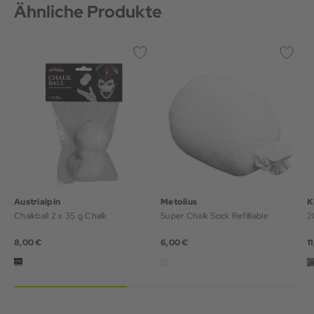
Ähnliche Produkte
Austrialpin
Metolius
K
Chalkball 2 x 35 g Chalk
Super Chalk Sock Refilliable
2
8,00 €
6,00 €
1