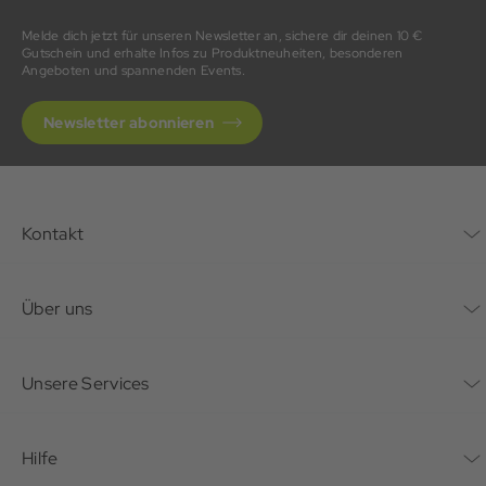
Melde dich jetzt für unseren Newsletter an, sichere dir deinen 10 €
Gutschein und erhalte Infos zu Produktneuheiten, besonderen
Angeboten und spannenden Events.
Newsletter abonnieren
Kontakt
Kontaktformular
Über uns
Unternehmen
Unsere Services
Nachhaltigkeit
Bonusprogramm
Hilfe
Karriere