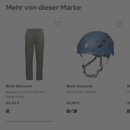
Mehr von dieser Marke
Black Diamond
Black Diamond
B
Sequence Pants Herren
Half Dome Helmet
A
Kletterhose
94,95 €
55,00 €
4