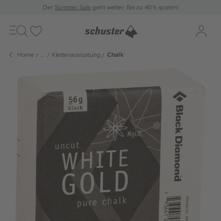
Der
Sommer Sale
geht weiter: Bis zu 40% sparen!
Toggle
navigation
Merkliste
Log-i
Home
...
Kletterausrüstung
Chalk