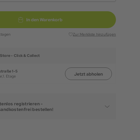
In den Warenkorb
ktagen
Zur Merkliste hinzufügen
Store -
Click & Collect
traße 1-5
Jetzt abholen
r,
1. Etage
enlos registrieren -
sandkostenfrei bestellen!