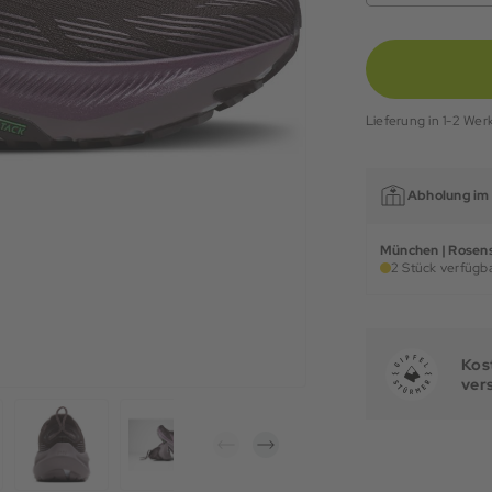
Lieferung in 1-2 Wer
Abholung im 
München | Rosens
2 Stück verfügba
Kost
ver