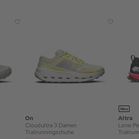
Neu
On
Altra
Cloudultra 3 Damen
Lone P
Trailrunningschuhe
Trailru