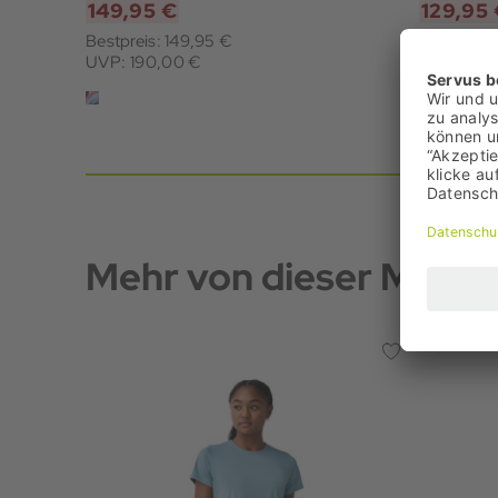
149,95 €
129,95
Bestpreis: 149,95 €
Bestpreis:
UVP: 190,00 €
UVP: 190
Mehr von dieser Marke