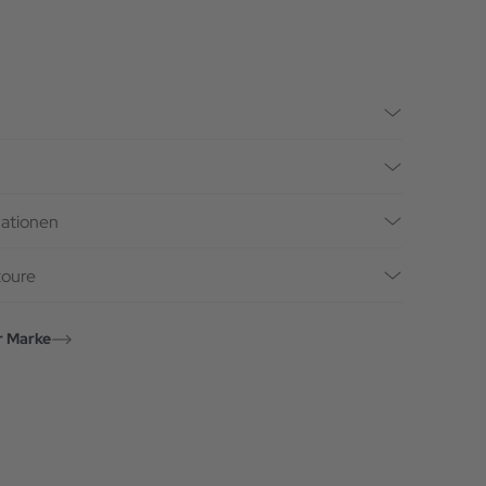
mationen
toure
r Marke