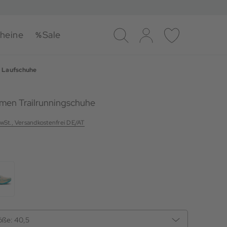
heine
Sale
Suche
Log-in
Merkliste
Laufschuhe
amen Trailrunningschuhe
MwSt., Versandkostenfrei DE/AT
öße:
40,5