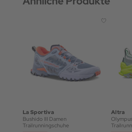
Ähnliche Produkte
La Sportiva
Altra
Bushido III Damen
Olympu
Trailrunningschuhe
Trailrun