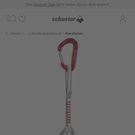
Der
Sommer Sale
geht weiter: Bis zu 40% sparen!
Toggle
navigation
Merkliste
Log-i
Home
...
Kletterausrüstung
Karabiner