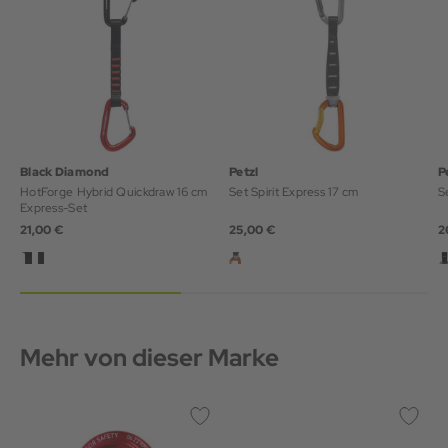
Black Diamond
Petzl
P
HotForge Hybrid Quickdraw 16 cm
Set Spirit Express 17 cm
S
Express-Set
21,00 €
25,00 €
2
Mehr von dieser Marke