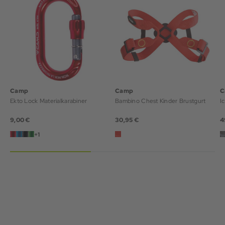
Camp
Camp
C
Ekto Lock Materialkarabiner
Bambino Chest Kinder Brustgurt
I
9,00 €
30,95 €
4
+1