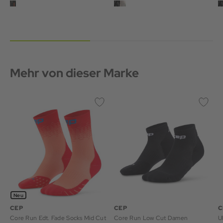
Mehr von dieser Marke
Neu
CEP
CEP
C
Core Run Edt. Fade Socks Mid Cut
Core Run Low Cut Damen
U