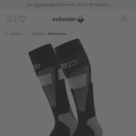
Der
Sommer Sale
geht weiter: Bis zu 40% sparen!
Toggle
navigation
Merkliste
Log-i
Home
...
Socken
Skisocken