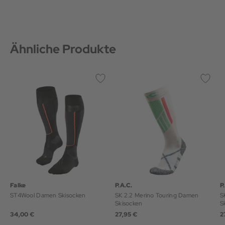
Ähnliche Produkte
Falke
P.A.C.
P
ST4Wool Damen Skisocken
SK 2.2 Merino Touring Damen
S
Skisocken
S
34,00 €
27,95 €
2