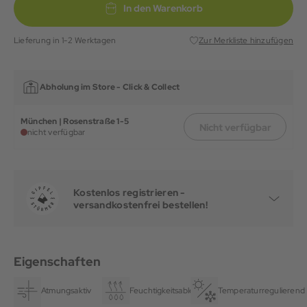
In den Warenkorb
Lieferung in 1-2 Werktagen
Zur Merkliste hinzufügen
Abholung im Store -
Click & Collect
München | Rosenstraße 1-5
Nicht verfügbar
nicht verfügbar
Kostenlos registrieren -
versandkostenfrei bestellen!
Eigenschaften
Atmungsaktiv
Feuchtigkeitsableitend
Temperaturregulierend