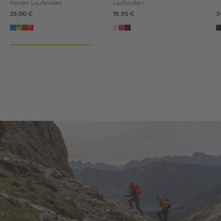
Herren Laufsocken
Laufsocken
25,00 €
19,95 €
2