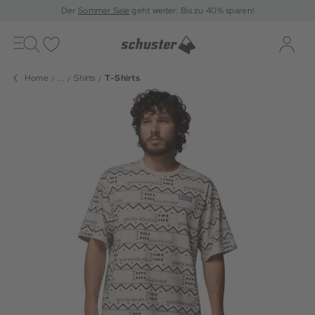
Der
Sommer Sale
geht weiter: Bis zu 40% sparen!
Toggle
navigation
Merkliste
Log-i
Home
...
Shirts
T-Shirts