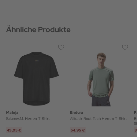
Ähnliche Produkte
Maloja
Endura
P
SalamesM. Herren T-Shirt
Alltrack Rout Tech Herren T-Shirt
B
S
49,95 €
54,95 €
3