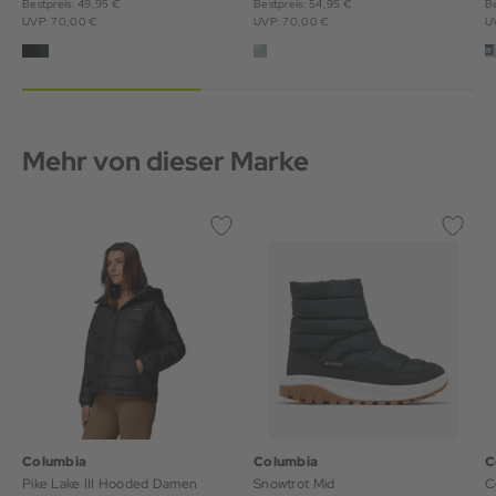
Bestpreis: 49,95 €
Bestpreis: 54,95 €
Be
UVP: 70,00 €
UVP: 70,00 €
U
Mehr von dieser Marke
Columbia
Columbia
C
Pike Lake III Hooded Damen
Snowtrot Mid
C