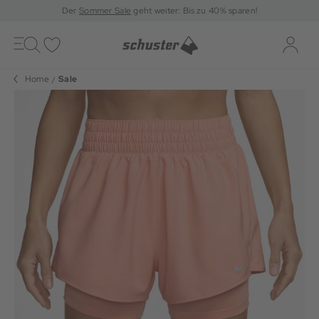
Der
Sommer Sale
geht weiter: Bis zu 40% sparen!
Toggle
navigation
Merkliste
Log-i
Home
Sale