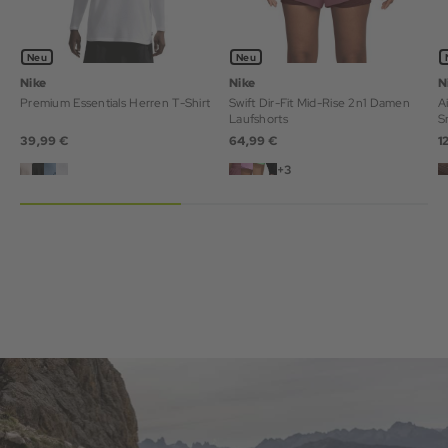
Neu
Neu
Nike
Nike
N
Premium Essentials Herren T-Shirt
Swift Dir-Fit Mid-Rise 2n1 Damen
A
Laufshorts
S
39,99 €
64,99 €
1
+3