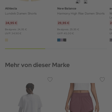
Athlecia
New Balance
a
Lundvik Damen Shorts
Harmony High Rise Damen Shorts
W
24,95 €
29,95 €
2
Bestpreis: 24,95 €
Bestpreis: 29,95 €
Be
UVP: 34,90 €
UVP: 45,00 €
U
Mehr von dieser Marke