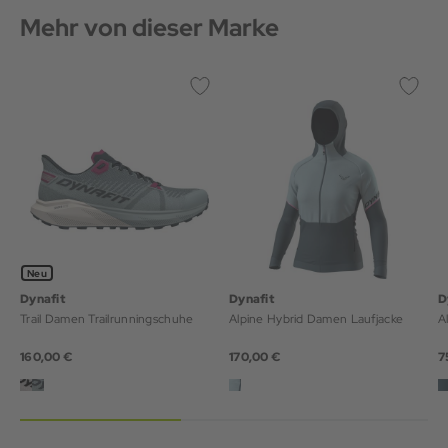
Mehr von dieser Marke
Neu
Dynafit
Dynafit
D
Trail Damen Trailrunningschuhe
Alpine Hybrid Damen Laufjacke
A
160,00 €
170,00 €
7