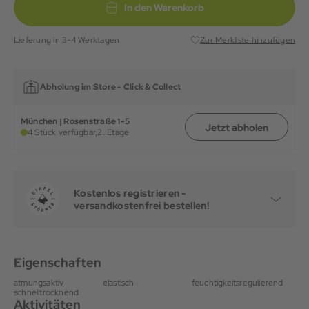
In den Warenkorb
Lieferung in 3-4 Werktagen
Zur Merkliste hinzufügen
Abholung im Store -
Click & Collect
München | Rosenstraße 1-5
Jetzt abholen
4 Stück verfügbar,
2. Etage
Kostenlos registrieren -
versandkostenfrei bestellen!
Eigenschaften
atmungsaktiv
elastisch
feuchtigkeitsregulierend
schnelltrocknend
Aktivitäten