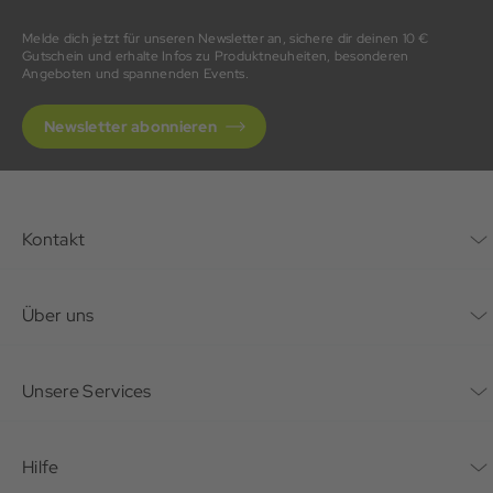
Melde dich jetzt für unseren Newsletter an, sichere dir deinen 10 €
Gutschein und erhalte Infos zu Produktneuheiten, besonderen
Angeboten und spannenden Events.
Newsletter abonnieren
Kontakt
Kontaktformular
Über uns
Unternehmen
Unsere Services
Nachhaltigkeit
Bonusprogramm
Hilfe
Karriere