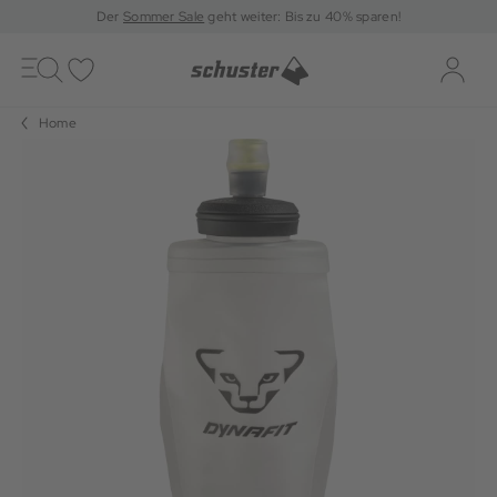
Der
Sommer Sale
geht weiter: Bis zu 40% sparen!
Toggle
navigation
Merkliste
Log-i
Home