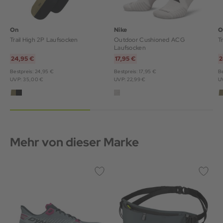
On
Nike
O
Trail High 2P Laufsocken
Outdoor Cushioned ACG
T
Laufsocken
24,95 €
17,95 €
2
Bestpreis: 24,95 €
Bestpreis: 17,95 €
Be
UVP: 35,00 €
UVP: 22,99 €
U
Mehr von dieser Marke