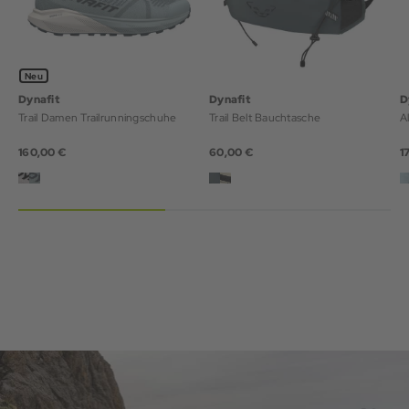
Neu
Dynafit
Dynafit
D
Trail Damen Trailrunningschuhe
Trail Belt Bauchtasche
A
160,00 €
60,00 €
1