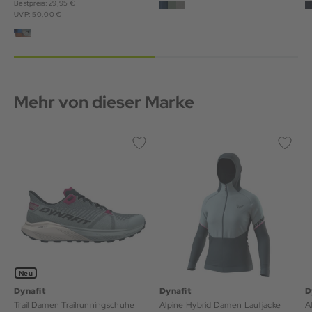
Bestpreis: 29,95 €
UVP: 50,00 €
Mehr von dieser Marke
Neu
Dynafit
Dynafit
D
Trail Damen Trailrunningschuhe
Alpine Hybrid Damen Laufjacke
A