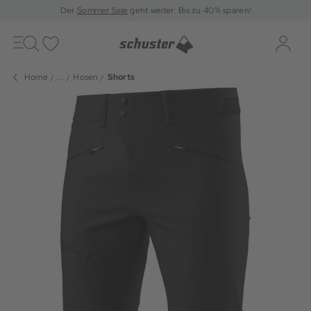
Der
Sommer Sale
geht weiter: Bis zu 40% sparen!
Toggle
navigation
Merkliste
Log-i
Home
...
Hosen
Shorts