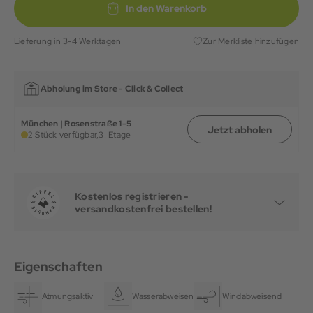
In den Warenkorb
Lieferung in 3-4 Werktagen
Zur Merkliste hinzufügen
Abholung im Store -
Click & Collect
München | Rosenstraße 1-5
Jetzt abholen
2 Stück verfügbar,
3. Etage
Kostenlos registrieren -
versandkostenfrei bestellen!
Eigenschaften
Atmungsaktiv
Wasserabweisend
Windabweisend