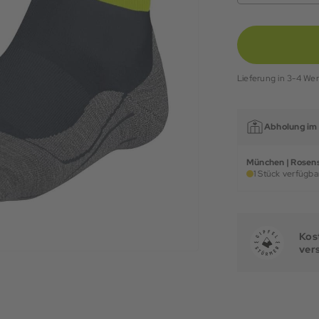
Lieferung in 3-4 We
Abholung im 
München | Rosens
1 Stück verfügbar
Kost
ver