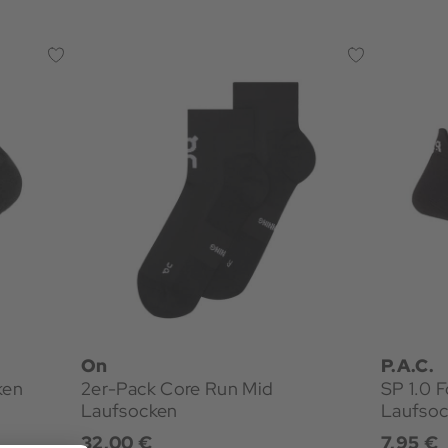
On
P.A.C.
ken
2er-Pack Core Run Mid
SP 1.0 
Laufsocken
Laufso
32,00 €
7,95 €