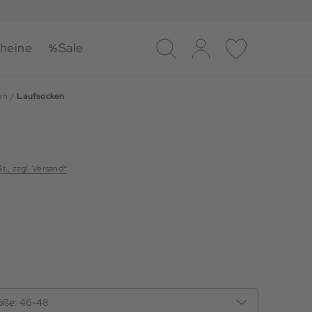
heine
Sale
Suche
Log-in
Merkliste
en
Laufsocken
St., zzgl. Versand*
öße:
46-48