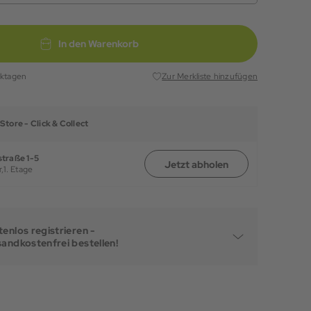
In den Warenkorb
rktagen
Zur Merkliste hinzufügen
Store -
Click & Collect
traße 1-5
Jetzt abholen
,
1. Etage
enlos registrieren -
sandkostenfrei bestellen!