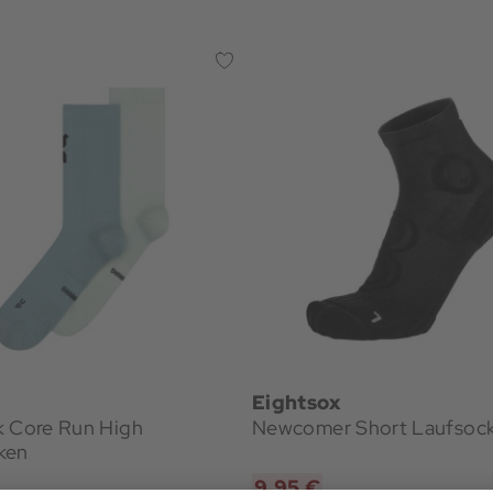
Eightsox
k Core Run High
Newcomer Short Laufsoc
ken
€
9,95 €