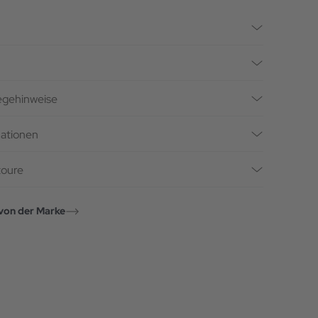
legehinweise
mationen
toure
von der Marke