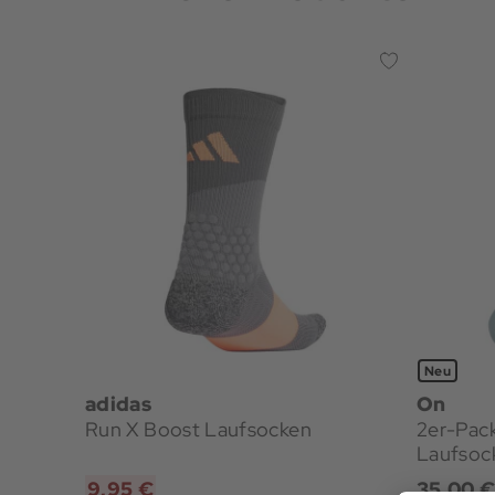
Neu
adidas
On
Run X Boost Laufsocken
2er-Pac
Laufsoc
9,95 €
35,00 