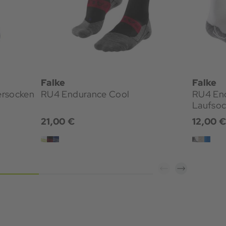
Falke
Falke
ersocken
RU4 Endurance Cool
RU4 End
Laufso
21,00 €
12,00 