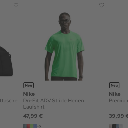
Neu
Neu
Nike
Nike
ttasche
Dri-Fit ADV Stride Herren
Premium
Laufshirt
47,99 €
39,99 
+5