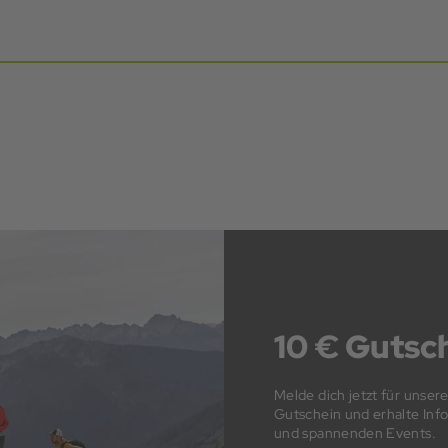
10 € Gutsch
Melde dich jetzt für unser
Gutschein und erhalte In
und spannenden Events.