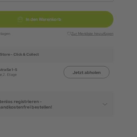
In den Warenkorb
ktagen
Zur Merkliste hinzufügen
Store -
Click & Collect
traße 1-5
Jetzt abholen
r,
2. Etage
enlos registrieren -
sandkostenfrei bestellen!