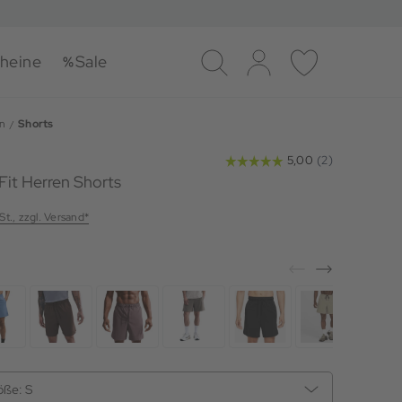
heine
Sale
Suche
Log-in
Merkliste
n
Shorts
Fit Herren Shorts
St., zzgl. Versand*
öße:
S