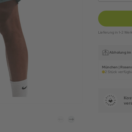
Lieferung in 1-2 Wer
Abholung im 
München | Rosens
2 Stück verfügba
Kost
ver