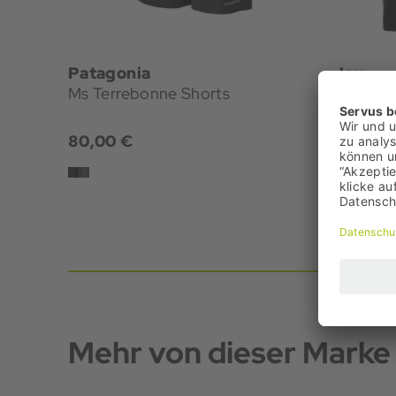
Patagonia
Joy
Ms Terrebonne Shorts
Laurin H
80,00 €
49,99 
Mehr von dieser Marke