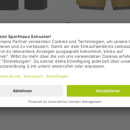
Salewa
erren Shorts
Pedroc Durastretch 2-in-1
Shorts
€
79,95 €
Bestpreis: 79,95 €
UVP: 100,00 €