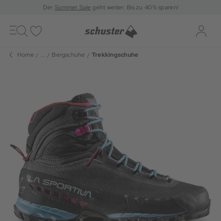
Der
Sommer Sale
geht weiter: Bis zu 40% sparen!
Toggle
navigation
Merkliste
Log-i
Home
...
Bergschuhe
Trekkingschuhe