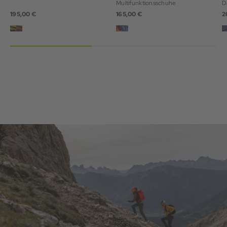
Multifunktionsschuhe
D
195,00 €
165,00 €
2