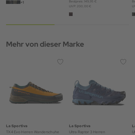
Bestpreis: 149,95 €
Be
+1
UVP: 200,00 €
U
Mehr von dieser Marke
La Sportiva
La Sportiva
L
TX4 Evo Herren Wanderschuhe
Ultra Raptor 3 Herren
U