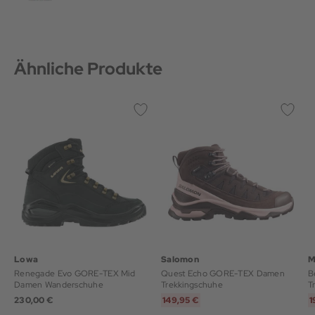
Ähnliche Produkte
Lowa
Salomon
M
Renegade Evo GORE-TEX Mid
Quest Echo GORE-TEX Damen
B
Damen Wanderschuhe
Trekkingschuhe
T
230,00 €
149,95 €
1