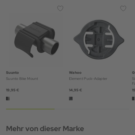
Suunto
Wahoo
G
Suunto Bike Mount
Element Puck-Adapter
S
F
19,95 €
14,95 €
1
Mehr von dieser Marke