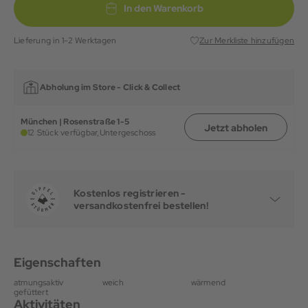
In den Warenkorb
Lieferung in 1-2 Werktagen
Zur Merkliste hinzufügen
Abholung im Store -
Click & Collect
München | Rosenstraße 1-5
Jetzt abholen
12 Stück verfügbar,
Untergeschoss
Kostenlos registrieren -
versandkostenfrei bestellen!
Eigenschaften
atmungsaktiv
weich
wärmend
gefüttert
Aktivitäten