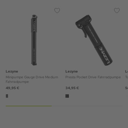
Lezyne
Lezyne
L
Minipumpe Gauge Drive Medium
Presta Pocket Drive Fahrradpumpe
T
Fahrradpumpe
49,95 €
34,95 €
5