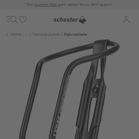
Der
Sommer Sale
geht weiter: Bis zu 40% sparen!
Toggle
navigation
Merkliste
Log-i
Home
...
Fahrradzubehör
Fahrradteile