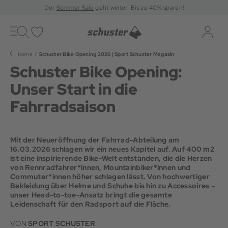
Der
Sommer Sale
geht weiter: Bis zu 40% sparen!
Toggle
navigation
Merkliste
Log-i
Home
Schuster Bike Opening 2026 | Sport Schuster Magazin
Schuster Bike Opening:
Unser Start in die
Fahrradsaison
Mit der Neueröffnung der Fahrrad-Abteilung am
16.03.2026 schlagen wir ein neues Kapitel auf. Auf 400 m2
ist eine inspirierende Bike-Welt entstanden, die die Herzen
von Rennradfahrer*innen, Mountainbiker*innen und
Commuter*innen höher schlagen lässt. Von hochwertiger
Bekleidung über Helme und Schuhe bis hin zu Accessoires –
unser Head-to-toe-Ansatz bringt die gesamte
Leidenschaft für den Radsport auf die Fläche.
VON
SPORT SCHUSTER