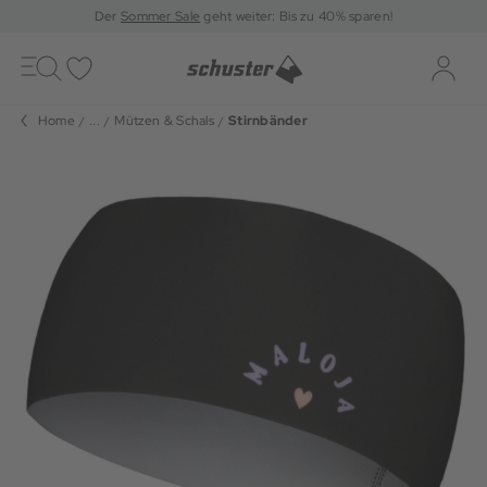
Der
Sommer Sale
geht weiter: Bis zu 40% sparen!
Toggle
navigation
Merkliste
Log-i
Home
...
Mützen & Schals
Stirnbänder