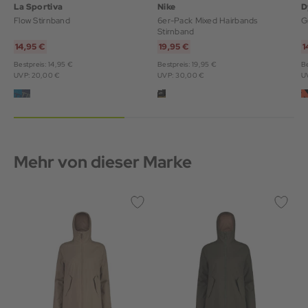
La Sportiva
Nike
D
Flow Stirnband
6er-Pack Mixed Hairbands
G
Stirnband
14,95 €
19,95 €
1
Bestpreis: 14,95 €
Bestpreis: 19,95 €
Be
UVP: 20,00 €
UVP: 30,00 €
U
Mehr von dieser Marke