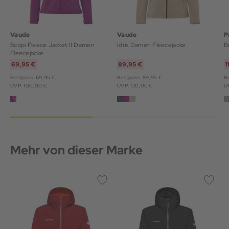
Vaude
Vaude
P
Scopi Fleece Jacket II Damen
Idris Damen Fleecejacke
B
Fleecejacke
69,95 €
89,95 €
1
Bestpreis: 69,95 €
Bestpreis: 89,95 €
Be
UVP: 100,00 €
UVP: 120,00 €
U
Mehr von dieser Marke