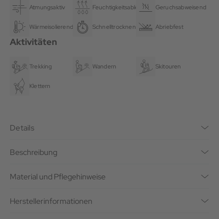
Atmungsaktiv
Feuchtigkeitsableitend
Geruchsabweisend
Wärmeisolierend
Schnelltrocknend
Abriebfest
Aktivitäten
Trekking
Wandern
Skitouren
Klettern
Details
Beschreibung
Material und Pflegehinweise
Herstellerinformationen