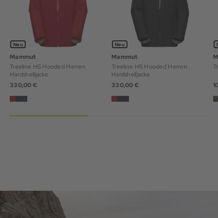
Neu
Neu
Mammut
Mammut
M
Treeline HS Hooded Herren
Treeline HS Hooded Herren
T
Hardshelljacke
Hardshelljacke
330,00 €
330,00 €
1