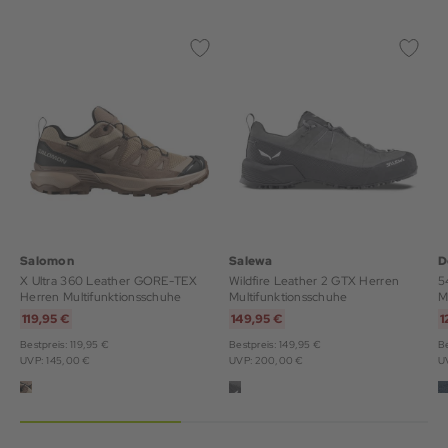
Salomon
Salewa
D
X Ultra 360 Leather GORE-TEX
Wildfire Leather 2 GTX Herren
5
Herren Multifunktionsschuhe
Multifunktionsschuhe
M
119,95 €
149,95 €
1
Bestpreis: 119,95 €
Bestpreis: 149,95 €
Be
UVP: 145,00 €
UVP: 200,00 €
U