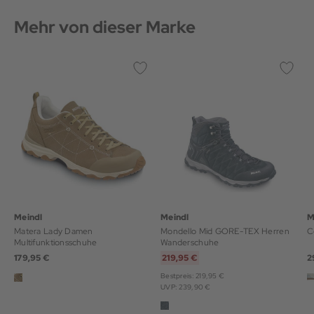
Mehr von dieser Marke
Meindl
Meindl
M
Matera Lady Damen
Mondello Mid GORE-TEX Herren
C
Multifunktionsschuhe
Wanderschuhe
179,95 €
219,95 €
2
Bestpreis: 219,95 €
UVP: 239,90 €