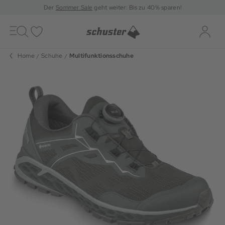
Der
Sommer Sale
geht weiter: Bis zu 40% sparen!
Toggle
navigation
Merkliste
Log-i
Home
Schuhe
Multifunktionsschuhe