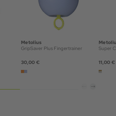
Metolius
Metoli
GripSaver Plus Fingertrainer
Super C
30,00 €
11,00 €