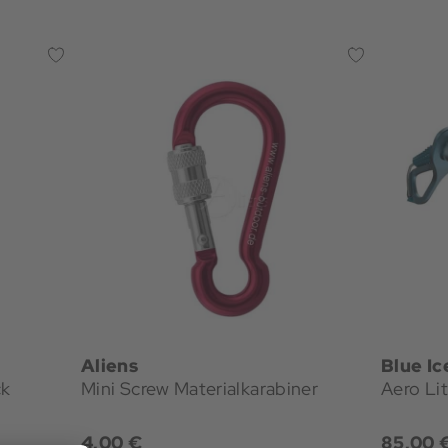
Aliens
Blue Ic
ck
Mini Screw Materialkarabiner
Aero Li
4,00 €
85,00 