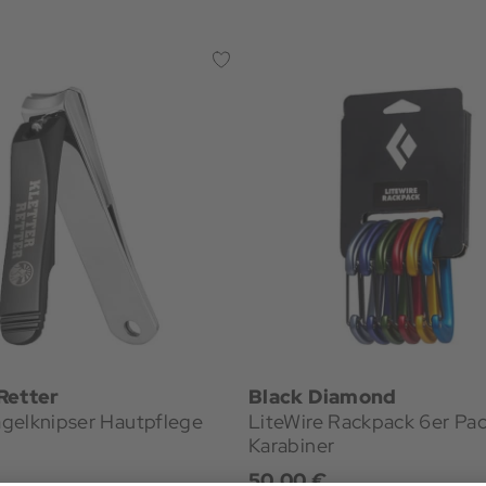
Retter
Black Diamond
gelknipser Hautpflege
LiteWire Rackpack 6er Pa
Karabiner
50,00 €