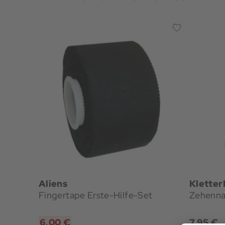
Aliens
Kletter
Fingertape Erste-Hilfe-Set
Zehenna
6,00 €
7,95 €