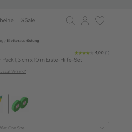
heine
Sale
Suche
Log-in
Merkliste
ng
Kletterausrüstung
 Pack 1,3 cm x 10 m Erste-Hilfe-Set
., zzgl. Versand*
öße:
One Size