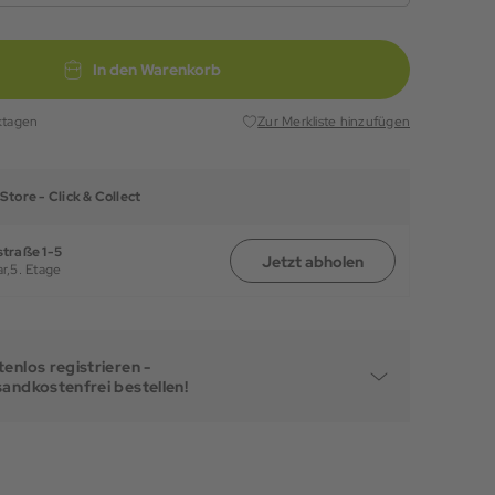
In den Warenkorb
ktagen
Zur Merkliste hinzufügen
Store -
Click & Collect
traße 1-5
Jetzt abholen
r,
5. Etage
enlos registrieren -
sandkostenfrei bestellen!