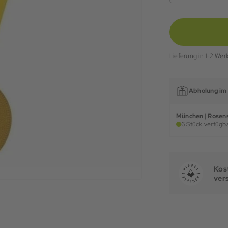
Lieferung in 1-2 Wer
Abholung im 
München | Rosens
6 Stück verfügba
Kost
ver