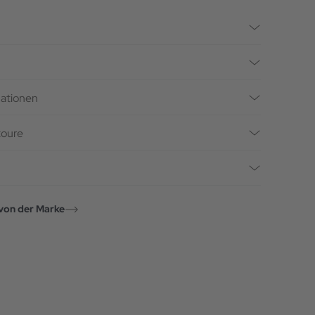
mationen
toure
von der Marke