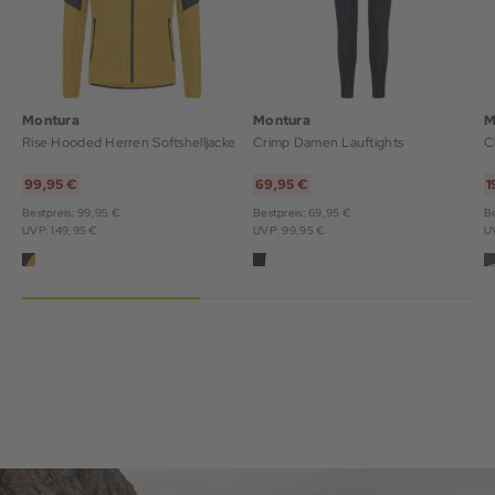
Montura
Montura
M
Rise Hooded Herren Softshelljacke
Crimp Damen Lauftights
C
99,95 €
69,95 €
1
Bestpreis: 99,95 €
Bestpreis: 69,95 €
Be
UVP: 149,95 €
UVP: 99,95 €
U