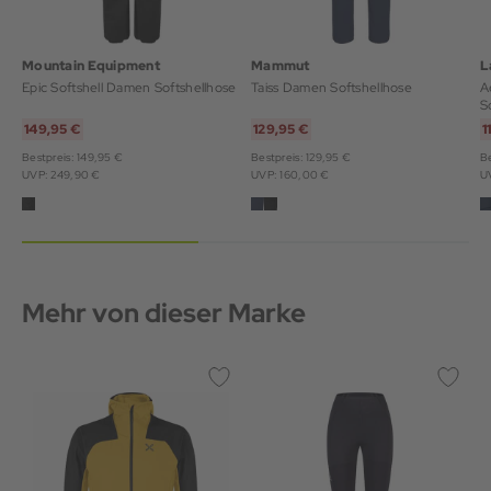
Mountain Equipment
Mammut
L
Epic Softshell Damen Softshellhose
Taiss Damen Softshellhose
Ae
S
149,95 €
129,95 €
1
Bestpreis: 149,95 €
Bestpreis: 129,95 €
Be
UVP: 249,90 €
UVP: 160,00 €
U
Mehr von dieser Marke