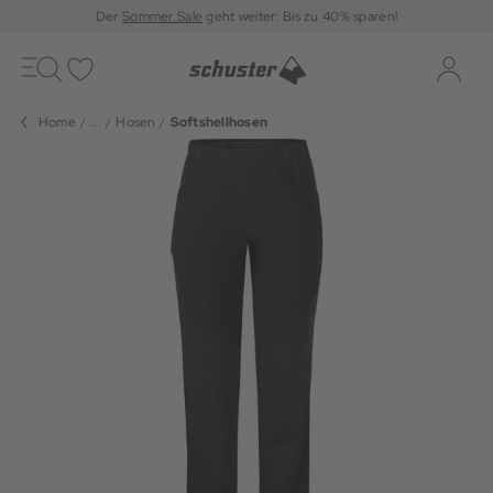
Der
Sommer Sale
geht weiter: Bis zu 40% sparen!
Toggle
navigation
Merkliste
Log-i
Home
...
Hosen
Softshellhosen