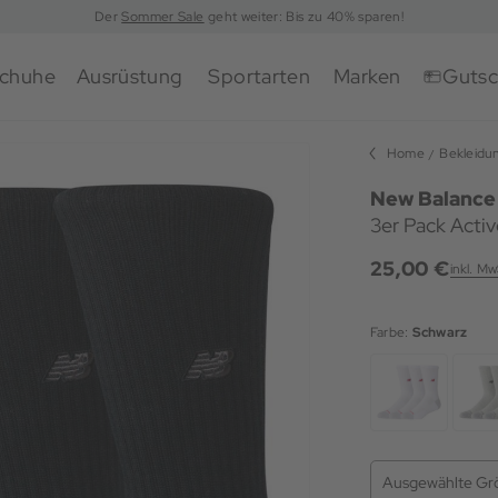
Der
Sommer Sale
geht weiter: Bis zu 40% sparen!
chuhe
Ausrüstung
Sportarten
Marken
Gutsc
Home
Bekleidu
New Balance
3er Pack Acti
25,00 €
inkl. Mw
Farbe:
Schwarz
Ausgewählte Gr