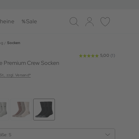
heine
Sale
Suche
Log-in
Merkliste
ng
Socken
ve Premium Crew Socken
St., zzgl. Versand*
öße:
S