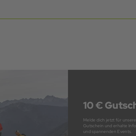
10 € Gutsch
Melde dich jetzt für unser
Gutschein und erhalte In
und spannenden Events.