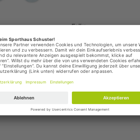
Falke
ollection Socken
Cool Kick Sneaker Socken
9,95 €
 9,95 €
Bestpreis: 9,95 €
9 €
UVP: 13,00 €