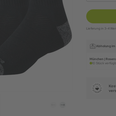
Lieferung in 3-4 We
Abholung im 
München | Rosens
10 Stück verfügb
Kost
ver