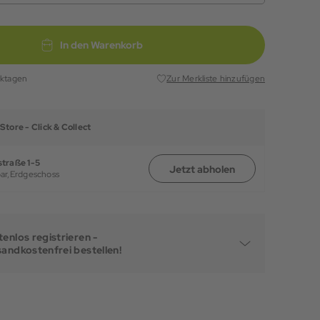
In den Warenkorb
rktagen
Zur Merkliste hinzufügen
Store -
Click & Collect
traße 1-5
Jetzt abholen
ar,
Erdgeschoss
enlos registrieren -
sandkostenfrei bestellen!