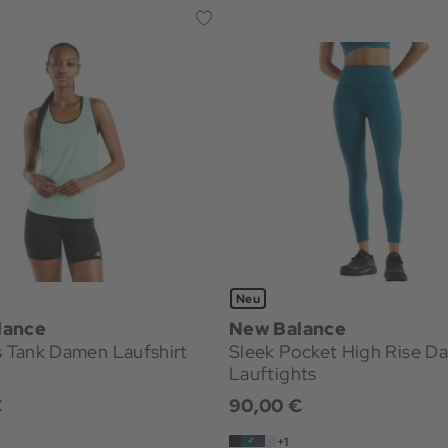
Neu
lance
New Balance
s Tank Damen Laufshirt
Sleek Pocket High Rise D
Lauftights
€
90,00 €
+1