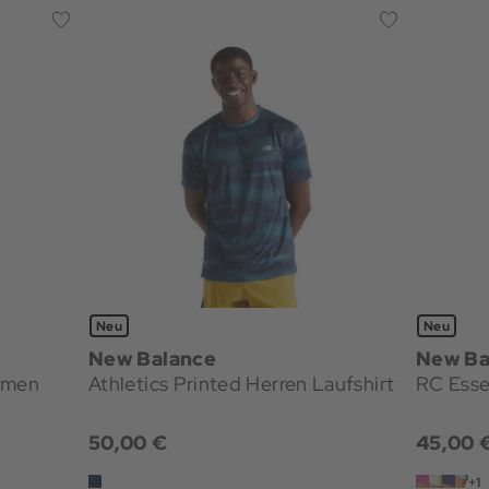
Neu
Neu
New Balance
New Ba
amen
Athletics Printed Herren Laufshirt
RC Esse
50,00 €
45,00 
+1