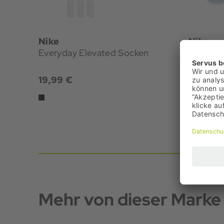
Nike
Nike
Everyday Elevated Socken
Artist C
19,99 €
9,95 €
Bestpreis:
UVP: 14,9
Mehr von dieser Marke