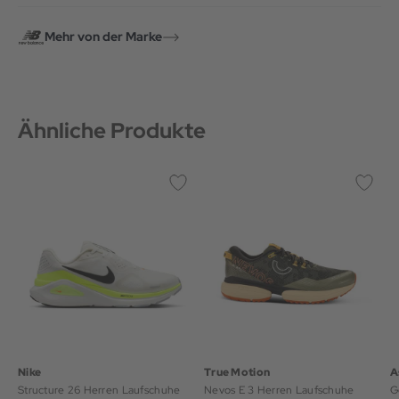
Mehr von der Marke
Ähnliche Produkte
Nike
True Motion
A
Structure 26 Herren Laufschuhe
Nevos E 3 Herren Laufschuhe
G