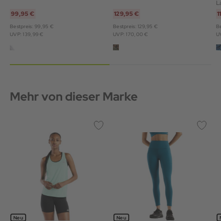
L
99,95 €
129,95 €
1
Bestpreis: 99,95 €
Bestpreis: 129,95 €
Be
UVP: 139,99 €
UVP: 170,00 €
U
Mehr von dieser Marke
Neu
Neu