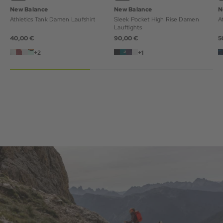
New Balance
New Balance
N
Athletics Tank Damen Laufshirt
Sleek Pocket High Rise Damen
Lauftights
40,00 €
90,00 €
5
+2
+1