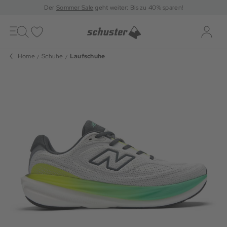
Der
Sommer Sale
geht weiter: Bis zu 40% sparen!
Toggle
navigation
Merkliste
Log-i
Home
Schuhe
Laufschuhe