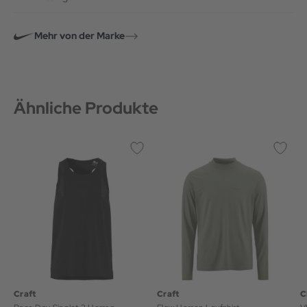
Mehr von der Marke
Ähnliche Produkte
Craft
Craft
C