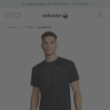
Der
Sommer Sale
geht weiter: Bis zu 40% sparen!
Toggle
navigation
Merkliste
Log-i
Home
...
Shirts
Laufshirts