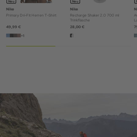
Neu
Neu
Nike
Nike
N
Primary Dri-Fit Herren T-Shirt
Recharge Shaker 2.0 700 ml
AC
Trinkflasche
L
49,99 €
28,00 €
7
+1