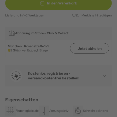
In den Warenkorb
Lieferung in 1-2 Werktagen
Zur Merkliste hinzufügen
Abholung im Store -
Click & Collect
München | Rosenstraße 1-5
Jetzt abholen
2 Stück verfügbar,
1. Etage
Kostenlos registrieren -
versandkostenfrei bestellen!
Eigenschaften
Feuchtigkeitsableitend
Atmungsaktiv
Schnelltrocknend