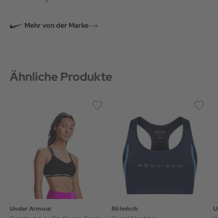
Mehr von der Marke
Ähnliche Produkte
Under Armour
Röhnisch
U