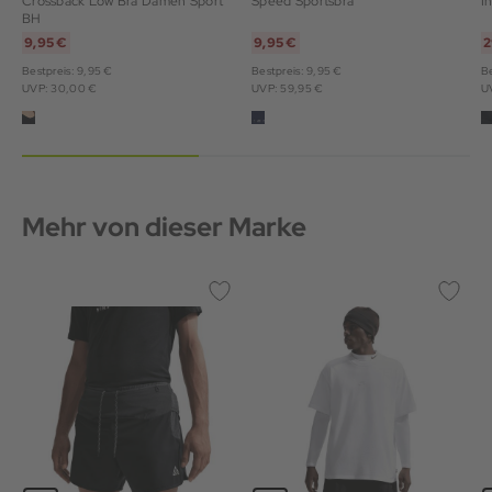
Crossback Low Bra Damen Sport
Speed Sportsbra
I
BH
9,95 €
9,95 €
2
Bestpreis: 9,95 €
Bestpreis: 9,95 €
Be
UVP: 30,00 €
UVP: 59,95 €
U
Mehr von dieser Marke