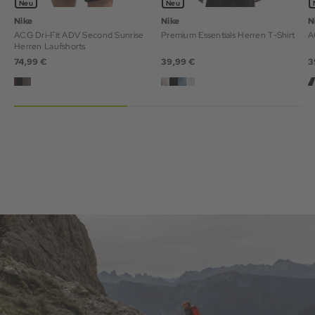
Neu
Neu
Nike
Nike
N
ACG Dri-Fit ADV Second Sunrise
Premium Essentials Herren T-Shirt
A
Herren Laufshorts
74,99 €
39,99 €
3