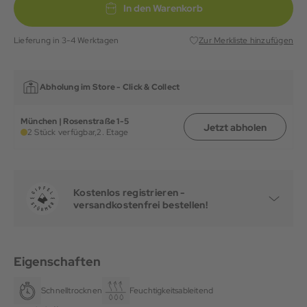
In den Warenkorb
Lieferung in 3-4 Werktagen
Zur Merkliste hinzufügen
Abholung im Store -
Click & Collect
München | Rosenstraße 1-5
Jetzt abholen
2 Stück verfügbar,
2. Etage
Kostenlos registrieren -
versandkostenfrei bestellen!
Eigenschaften
Schnelltrocknend
Feuchtigkeitsableitend