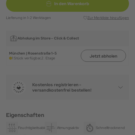
In den Warenkorb
Lieferung in 1-2 Werktagen
Zur Merkliste hinzufügen
Abholung im Store -
Click & Collect
München | Rosenstraße 1-5
Jetzt abholen
1 Stück verfügbar,
2. Etage
Kostenlos registrieren -
versandkostenfrei bestellen!
Eigenschaften
Feuchtigkeitsableitend
Atmungsaktiv
Schnelltrocknend