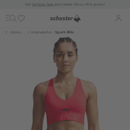
Der
Sommer Sale
geht weiter: Bis zu 40% sparen!
Toggle
navigation
Merkliste
Log-i
Home
...
Unterwäsche
Sport-BHs