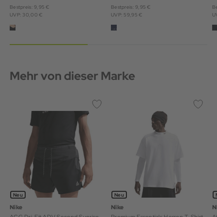
Bestpreis: 9,95 €
Bestpreis: 9,95 €
Be
UVP: 30,00 €
UVP: 59,95 €
U
Mehr von dieser Marke
Neu
Neu
Nike
Nike
N