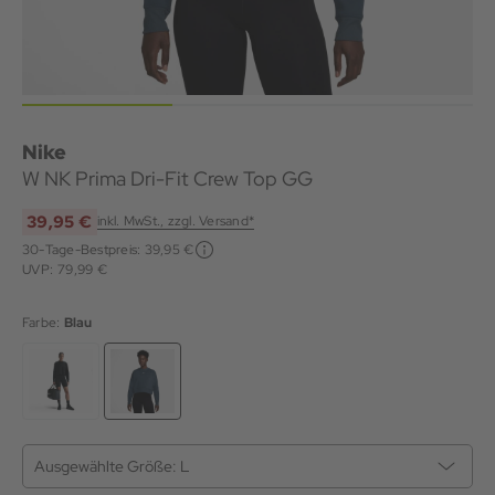
Nike
W NK Prima Dri-Fit Crew Top GG
39,95 €
inkl. MwSt., zzgl. Versand*
30-Tage-Bestpreis:
39,95 €
UVP: 79,99 €
Farbe:
Blau
Ausgewählte Größe:
L