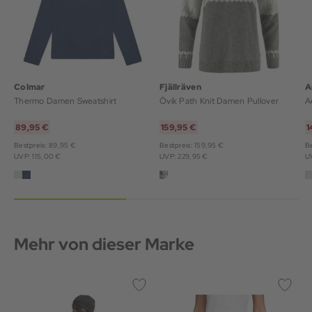
Colmar
Fjällräven
A
Thermo Damen Sweatshirt
Övik Path Knit Damen Pullover
89,95 €
159,95 €
1
Bestpreis: 89,95 €
Bestpreis: 159,95 €
Be
UVP: 115,00 €
UVP: 229,95 €
U
Mehr von dieser Marke