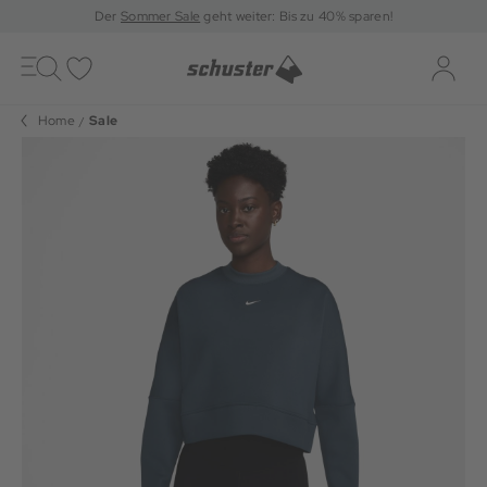
Der
Sommer Sale
geht weiter: Bis zu 40% sparen!
Toggle
navigation
Merkliste
Log-i
Home
Sale