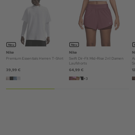
Neu
Neu
Nike
Nike
N
Premium Essentials Herren T-Shirt
Swift Dir-Fit Mid-Rise 2n1 Damen
A
Laufshorts
S
39,99 €
64,99 €
1
+3