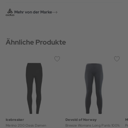
Mehr von der Marke
Ähnliche Produkte
Icebreaker
Devold of Norway
M
Merino 200 Oasis Damen
Breeze Womans Long Pants 100%
P