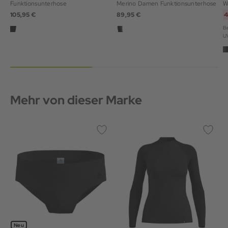
Funktionsunterhose
Merino Damen Funktionsunterhose
W
105,95 €
89,95 €
4
Be
U
Mehr von dieser Marke
Neu