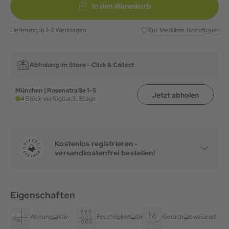
In den Warenkorb
Lieferung in 1-2 Werktagen
Zur Merkliste hinzufügen
Abholung im Store -
Click & Collect
München | Rosenstraße 1-5
Jetzt abholen
4 Stück verfügbar,
3. Etage
Kostenlos registrieren -
versandkostenfrei bestellen!
Eigenschaften
Atmungsaktiv
Feuchtigkeitsableitend
Geruchsabweisend