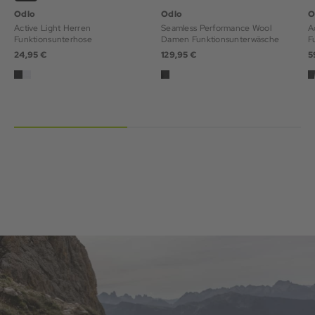
Odlo
Odlo
O
Active Light Herren
Seamless Performance Wool
A
Funktionsunterhose
Damen Funktionsunterwäsche
F
24,95 €
129,95 €
5