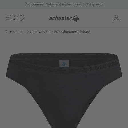
Der
Sommer Sale
geht weiter: Bis zu 40% sparen!
Toggle
navigation
Merkliste
Log-i
Home
...
Unterwäsche
Funktionsunterhosen