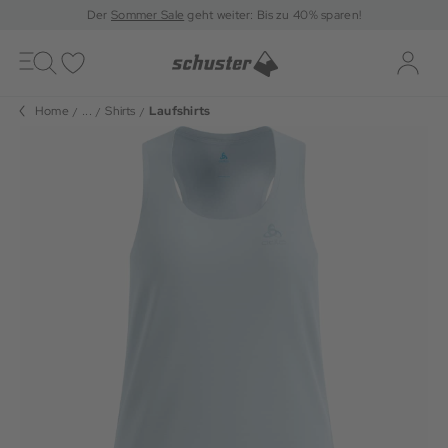
Der
Sommer Sale
geht weiter: Bis zu 40% sparen!
Toggle
navigation
Merkliste
Log-i
Home
...
Shirts
Laufshirts