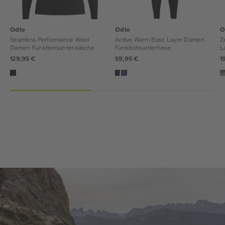
Odlo
Odlo
O
Seamless Performance Wool
Active Warm Base Layer Damen
Z
Damen Funktionsunterwäsche
Funktionsunterhose
L
129,95 €
59,95 €
1