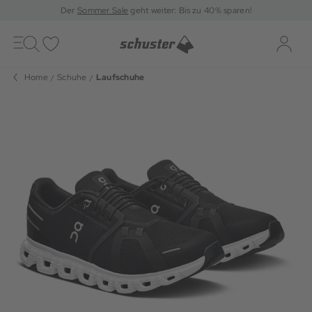
Der
Sommer Sale
geht weiter: Bis zu 40% sparen!
Toggle
navigation
Merkliste
Log-i
Home
Schuhe
Laufschuhe