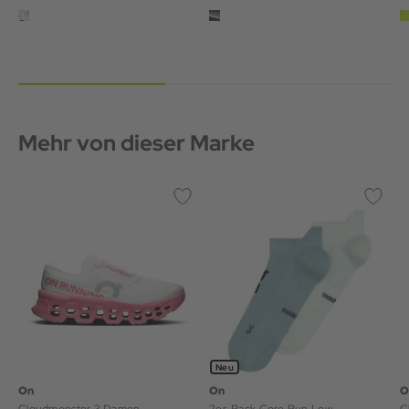
Mehr von dieser Marke
Neu
On
On
O