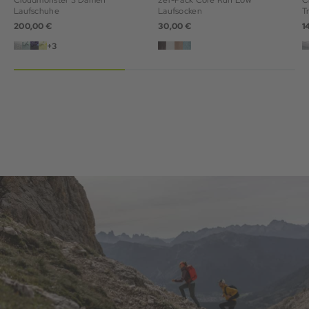
Cloudmonster 3 Damen
2er-Pack Core Run Low
C
Laufschuhe
Laufsocken
T
200,00 €
30,00 €
1
+3