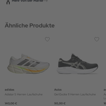
Mehr von der Marke
Ähnliche Produkte
adidas
Asics
a
Adistar 5 Herren Laufschuhe
Gel Excite 11 Herren Laufschuhe
A
L
140,00 €
90,00 €
1