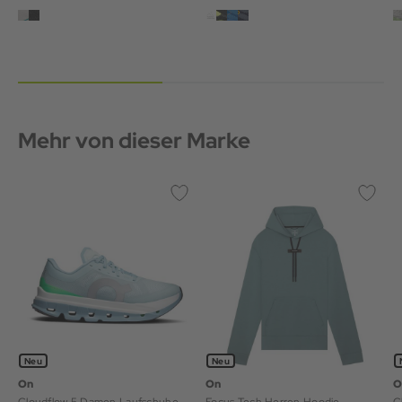
Mehr von dieser Marke
Neu
Neu
On
On
O