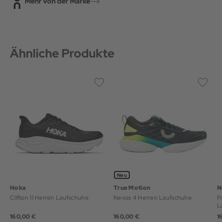
Mehr von der Marke
Ähnliche Produkte
Neu
Hoka
True Motion
N
Clifton 11 Herren Laufschuhe
Nevos 4 Herren Laufschuhe
F
L
160,00 €
160,00 €
1