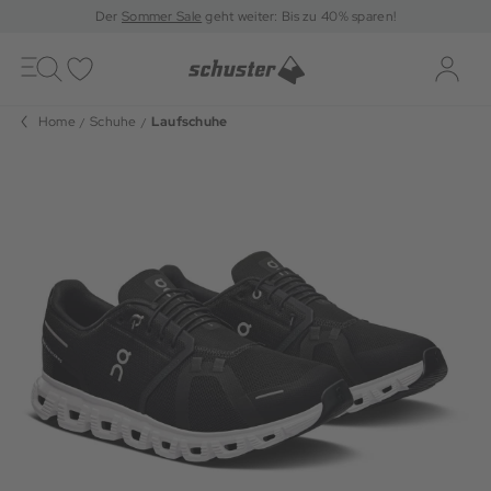
Der
Sommer Sale
geht weiter: Bis zu 40% sparen!
Toggle
navigation
Merkliste
Log-i
Home
Schuhe
Laufschuhe